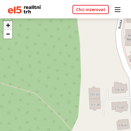
Chci inzerovat
+
−