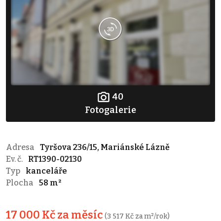
40
Fotogalerie
Adresa
Tyršova 236/15, Mariánské Lázně
Ev. č.
RT1390-02130
Typ
kanceláře
Plocha
58 m²
17 000 Kč za měsíc
(3 517 Kč za m²/rok)