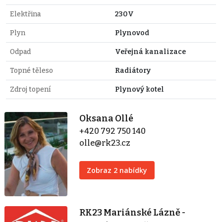
Elektřina
230V
Plyn
Plynovod
Odpad
Veřejná kanalizace
Topné těleso
Radiátory
Zdroj topení
Plynový kotel
Oksana Ollé
+420 792 750 140
olle@rk23.cz
Zobraz 2 nabídky
RK23 Mariánské Lázně -