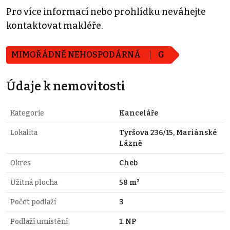
Pro více informací nebo prohlídku neváhejte
kontaktovat makléře.
MIMOŘÁDNĚ NEHOSPODÁRNÁ
G
Údaje k nemovitosti
Kategorie
Kanceláře
Lokalita
Tyršova 236/15, Mariánské
Lázně
Okres
Cheb
Užitná plocha
58 m²
Počet podlaží
3
Podlaží umístění
1. NP