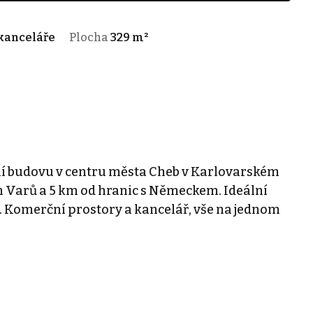
kanceláře
Plocha
329 m²
í budovu v centru města Cheb v Karlovarském
h Varů a 5 km od hranic s Německem. Ideální
. Komerční prostory a kancelář, vše na jednom