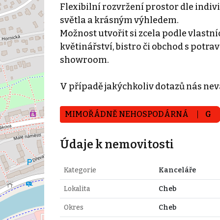
Flexibilní rozvržení prostor dle ind
světla a krásným výhledem.
Možnost utvořit si zcela podle vlastn
květinářství, bistro či obchod s potr
showroom.
V případě jakýchkoliv dotazů nás nev
MIMOŘÁDNĚ NEHOSPODÁRNÁ
G
Údaje k nemovitosti
Kategorie
Kanceláře
Lokalita
Cheb
Okres
Cheb