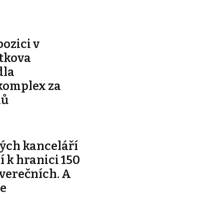
pozici v
ítkova
dla
komplex za
nů
ých kanceláří
ží k hranici 150
tverečních. A
je