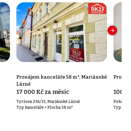
Pronájem kanceláře 58 m², Mariánské
Pronáj
Lázně
17 000 Kč za měsíc
100 K
Tyršova 236/15, Mariánské Lázně
Pekařská
Typ kanceláře • Plocha 58 m²
Typ kanc