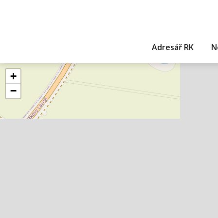
Adresář RK
N
+
−