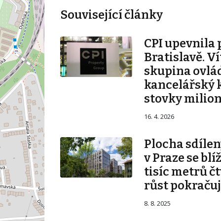
Související články
CPI upevnila 
Bratislavě. V
skupina ovlá
kancelářský 
stovky milio
16. 4. 2026
Plocha sdílen
v Praze se blí
tisíc metrů č
růst pokraču
8. 8. 2025