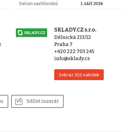
Datum nastěhování
1. září 2026
SKLADY.CZ s.r.o.
Dělnická 213/12
z
Praha 7
+420 222 703 245
info@sklady.cz
Zobraz 522 nabídek
tu
Sdílet inzerát