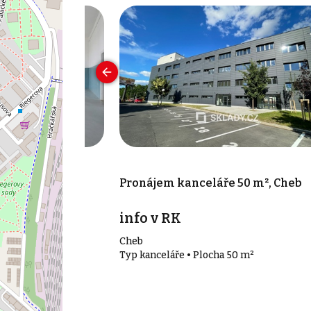
 173 m², Cheb
Pronájem kanceláře 50 m², Cheb
íc
info v RK
Cheb
173 m²
Typ kanceláře • Plocha 50 m²