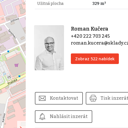
Užitná plocha
329 m²
Roman Kučera
+420 222 703 245
roman.kucera@sklady.c
Zobraz 522 nabídek
Kontaktovat
Tisk inzerá
Nahlásit inzerát