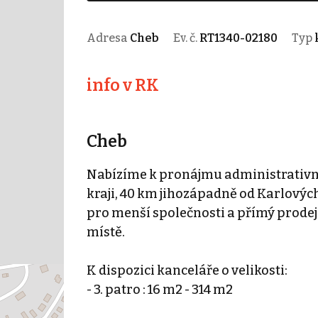
Adresa
Cheb
Ev. č.
RT1340-02180
Typ
info v RK
Cheb
Nabízíme k pronájmu administrativn
kraji, 40 km jihozápadně od Karlovýc
pro menší společnosti a přímý prodej
místě.
K dispozici kanceláře o velikosti:
- 3. patro : 16 m2 - 314 m2