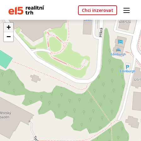
Chci inzerovat
+
−