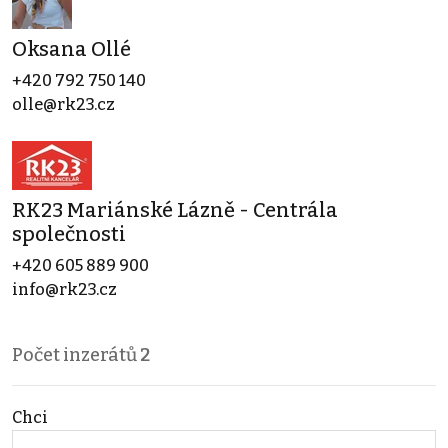
Oksana Ollé
+420 792 750 140
olle@rk23.cz
RK23 Mariánské Lázně - Centrála
společnosti
+420 605 889 900
info@rk23.cz
Počet inzerátů
2
Chci