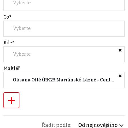
Vyberte
Co?
Vyberte
Kde?
Vyberte
Makléř
Oksana Ollé (RK23 Mariánské Lázně - Centrála společnosti)
+
Řadit podle:
Od nejnovějšího