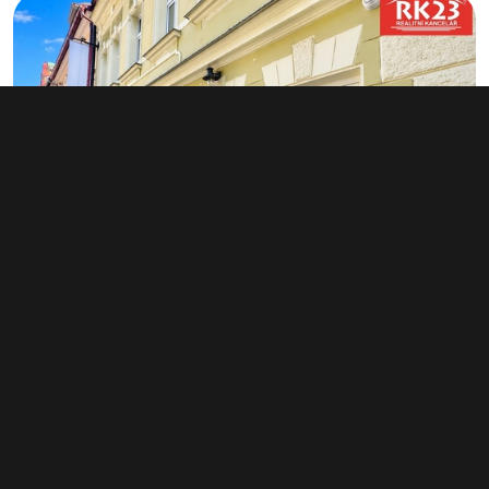
Pronájem kanceláře 58 m², Mariánské
Lázně
17 000 Kč za měsíc
(3 517 Kč za m²/rok)
Typ
kanceláře
Plocha
58 m²