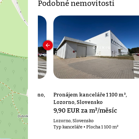
Podobné nemovitosti
 460 m², Lozorno,
Pronájem kanceláře 1 100 m²,
Lozorno, Slovensko
měsíc
9,90 EUR za m²/měsíc
Lozorno, Slovensko
 460 m²
Typ kanceláře • Plocha 1 100 m²