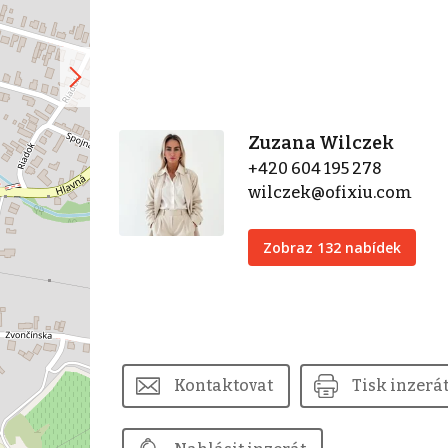
Zuzana Wilczek
+420 604 195 278
wilczek@ofixiu.com
Zobraz 132 nabídek
Kontaktovat
Tisk inzerá