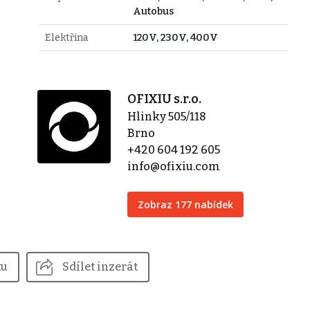
Autobus
Elektřina
120V, 230V, 400V
OFIXIU s.r.o.
Hlinky 505/118
Brno
+420 604 192 605
info@ofixiu.com
Zobraz 177 nabídek
tu
Sdílet inzerát