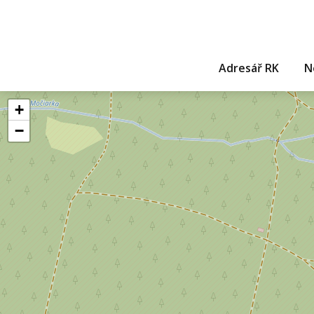
Adresář RK
N
+
−