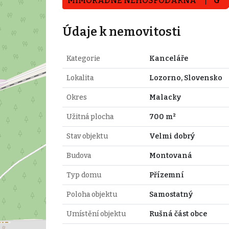
MIMOŘÁDNĚ NEHOSPODÁRNÁ
G
Údaje k nemovitosti
Kategorie
Kanceláře
Lokalita
Lozorno, Slovensko
Okres
Malacky
Užitná plocha
700 m²
Stav objektu
Velmi dobrý
Budova
Montovaná
Typ domu
Přízemní
Poloha objektu
Samostatný
Umístění objektu
Rušná část obce