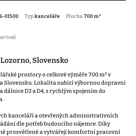
6-01500
Typ
kanceláře
Plocha
700 m²
 m²/rok)
 Lozorno, Slovensko
ářské prostory o celkové výměře 700 m² v
a Slovensku. Lokalita nabízí výbornou dopravní
 dálnice D2 a D4, s rychlým spojením do
a.
ch kanceláří a otevřených administrativních
ořádání dle potřeb budoucího nájemce. Díky
ě prosvětlené a vytvářejí komfortní pracovní