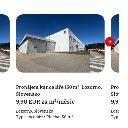
Pronájem kanceláře 150 m², Lozorno,
Pronáj
Slovensko
Sloven
9,90 EUR za m²/měsíc
9,90 
Lozorno, Slovensko
Lozorno,
Typ kanceláře • Plocha 150 m²
Typ kanc