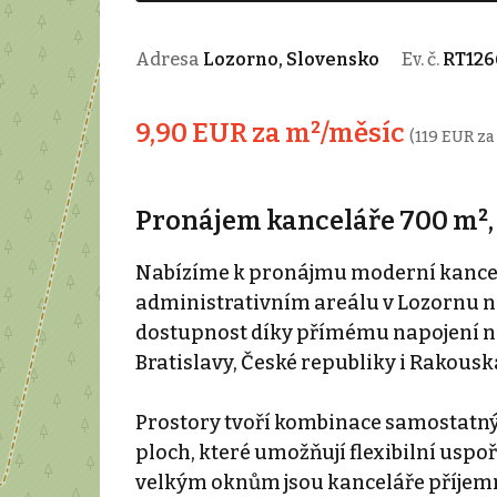
Adresa
Lozorno, Slovensko
Ev. č.
RT126
9,90 EUR za m²/měsíc
(119 EUR za
Pronájem kanceláře 700 m²,
Nabízíme k pronájmu moderní kancel
administrativním areálu v Lozornu n
dostupnost díky přímému napojení na
Bratislavy, České republiky i Rakousk
Prostory tvoří kombinace samostatný
ploch, které umožňují flexibilní usp
velkým oknům jsou kanceláře příjemn