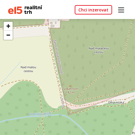
Chci inzerovat
+
−