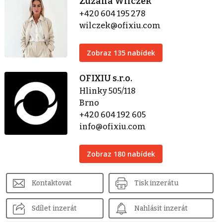
Zuzana Wilczek
+420 604 195 278
wilczek@ofixiu.com
Zobraz 135 nabídek
OFIXIU s.r.o.
Hlinky 505/118
Brno
+420 604 192 605
info@ofixiu.com
Zobraz 180 nabídek
Kontaktovat
Tisk inzerátu
Sdílet inzerát
Nahlásit inzerát