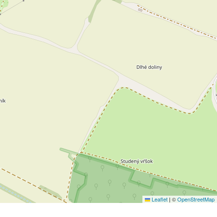
Leaflet
|
©
OpenStreetMap