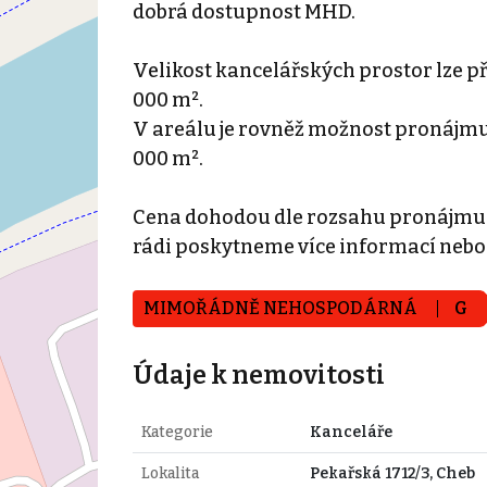
dobrá dostupnost MHD.
Velikost kancelářských prostor lze p
000 m².
V areálu je rovněž možnost pronájmu 
000 m².
Cena dohodou dle rozsahu pronájmu. 
rádi poskytneme více informací neb
MIMOŘÁDNĚ NEHOSPODÁRNÁ
G
Údaje k nemovitosti
Kategorie
Kanceláře
Lokalita
Pekařská 1712/3, Cheb