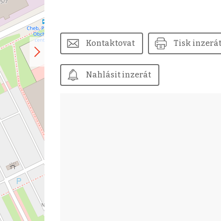
Kontaktovat
Tisk inzerá
Nahlásit inzerát