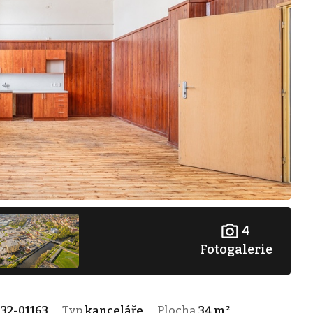
4
Fotogalerie
32-01163
Typ
kanceláře
Plocha
34 m²