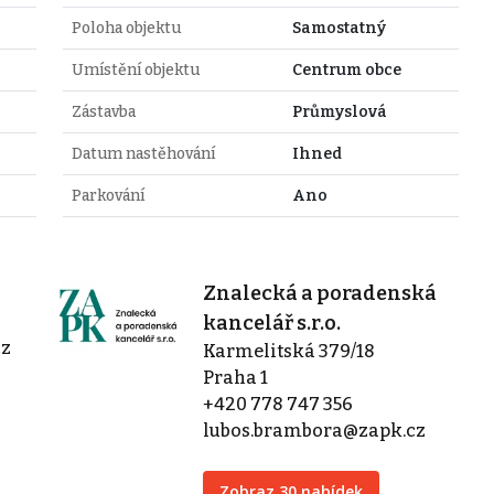
Poloha objektu
Samostatný
Umístění objektu
Centrum obce
Zástavba
Průmyslová
Datum nastěhování
Ihned
Parkování
Ano
Znalecká a poradenská
kancelář s.r.o.
cz
Karmelitská 379/18
Praha 1
+420 778 747 356
lubos.brambora@zapk.cz
Zobraz 30 nabídek