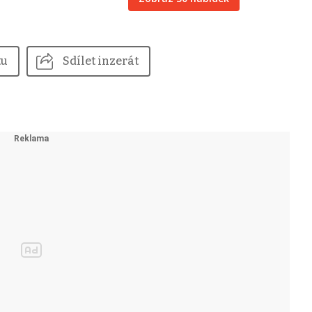
tu
Sdílet inzerát