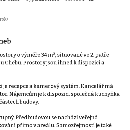
rok)
Cheb
tory o výměře 34 m², situované ve 2. patře
ru Chebu. Prostory jsou ihned k dispozici a
ici je recepce a kamerový systém. Kancelář má
tor. Nájemcům je k dispozici společná kuchyňka
 částech budovy.
stupný. Před budovou se nachází veřejná
kování přímo v areálu. Samozřejmostí je také