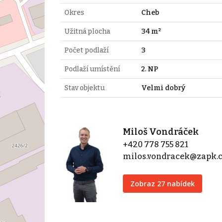
Okres
Cheb
Užitná plocha
34 m²
Počet podlaží
3
Podlaží umístění
2. NP
Stav objektu
Velmi dobrý
Miloš Vondráček
+420 778 755 821
milos.vondracek@zapk.
Zobraz 27 nabídek