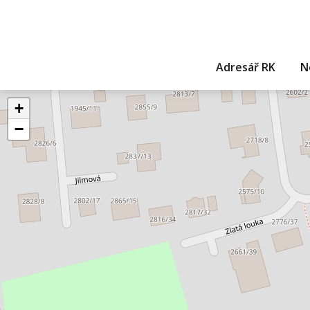
Adresář RK
N
+
−