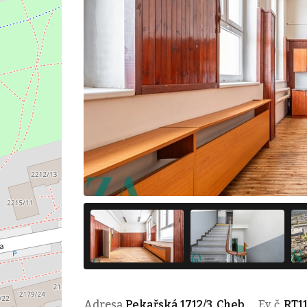
Adresa
Pekařská 1712/3, Cheb
Ev. č.
RT11