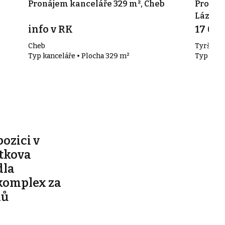
Pronájem kanceláře 329 m², Cheb
Pronáj
Lázně
info v RK
17 000
Cheb
Tyršova 
Typ kanceláře • Plocha 329 m²
Typ kanc
pozici v
ítkova
dla
komplex za
nů