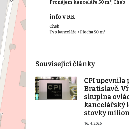
 173 m², Cheb
Pronájem kanceláře 50 m², Cheb
íc
info v RK
Cheb
173 m²
Typ kanceláře • Plocha 50 m²
Související články
CPI upevnila 
Bratislavě. V
skupina ovlá
kancelářský 
stovky milio
16. 4. 2026