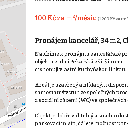
100 Kč za m²/měsíc
(1 200 Kč za m²/
Pronájem kancelář, 34 m2, 
Nabízíme k pronájmu kancelářské pros
objektu v ulici Pekařská v širším cent
disponují vlastní kuchyňskou linkou.
Areál je uzavřený a hlídaný, k dispoz
samostatný vstup ze společných pros
a sociální zázemí (WC) ve společných
Objekt je dobře viditelný a snadno do
parkovací místa, dále je možnost par