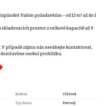
řizpůsobit Vašim požadavkům – od 12 m² až do 1
skladovacích prostor o celkové kapacitě až 9
V případě zájmu nás neváhejte kontaktovat,
o domluvíme osobní prohlídku.
Budova
Cihlová
Typ domu
Patrový