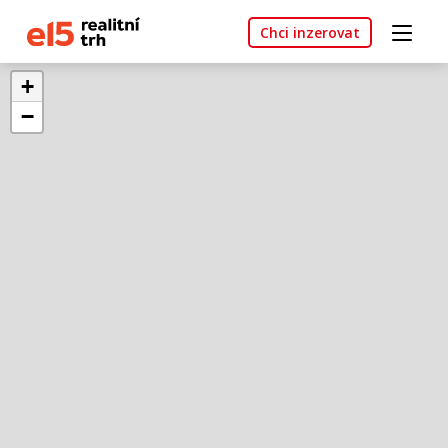
Chci inzerovat
+
−