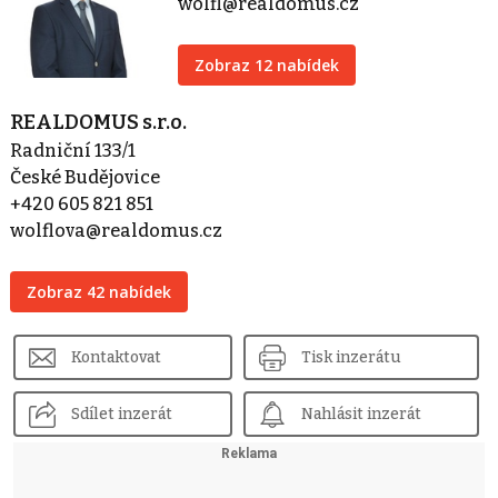
wolfl@realdomus.cz
Zobraz 12 nabídek
REALDOMUS s.r.o.
Radniční 133/1
České Budějovice
+420 605 821 851
wolflova@realdomus.cz
Zobraz 42 nabídek
Kontaktovat
Tisk inzerátu
Sdílet inzerát
Nahlásit inzerát