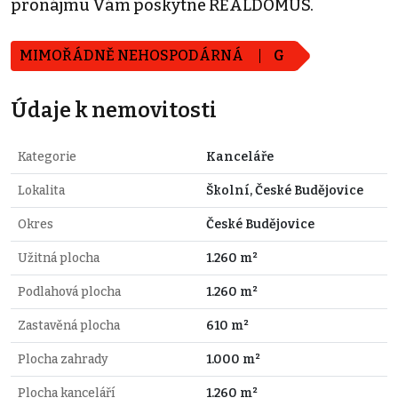
pronájmu Vám poskytne REALDOMUS.
MIMOŘÁDNĚ NEHOSPODÁRNÁ
G
Údaje k nemovitosti
Kategorie
Kanceláře
Lokalita
Školní, České Budějovice
Okres
České Budějovice
Užitná plocha
1.260 m²
Podlahová plocha
1.260 m²
Zastavěná plocha
610 m²
Plocha zahrady
1.000 m²
Plocha kanceláří
1.260 m²