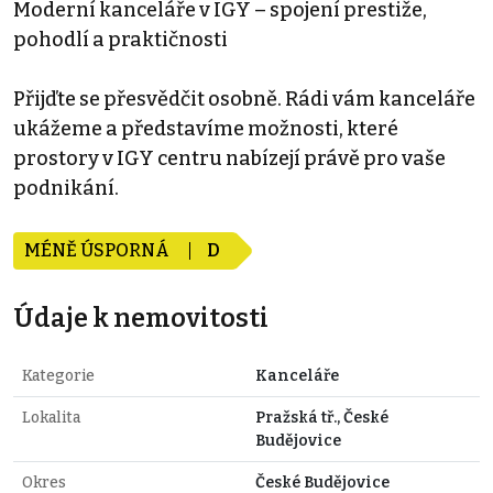
Moderní kanceláře v IGY – spojení prestiže,
pohodlí a praktičnosti
Přijďte se přesvědčit osobně. Rádi vám kanceláře
ukážeme a představíme možnosti, které
prostory v IGY centru nabízejí právě pro vaše
podnikání.
MÉNĚ ÚSPORNÁ
D
Údaje k nemovitosti
Kategorie
Kanceláře
Lokalita
Pražská tř., České
Budějovice
Okres
České Budějovice