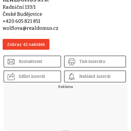
Radniční 133/1
České Budějovice
+420 605 821 851
wolflova@realdomus.cz
Zobraz 42 nabídek
Kontaktovat
Tisk inzerátu
Sdílet inzerát
Nahlásit inzerát