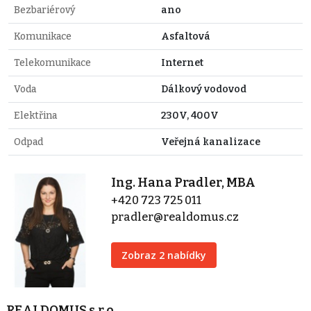
Bezbariérový
ano
Komunikace
Asfaltová
Telekomunikace
Internet
Voda
Dálkový vodovod
Elektřina
230V, 400V
Odpad
Veřejná kanalizace
Ing. Hana Pradler, MBA
+420 723 725 011
pradler@realdomus.cz
Zobraz 2 nabídky
REALDOMUS s.r.o.