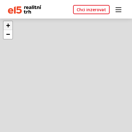
Chci inzerovat
+
−