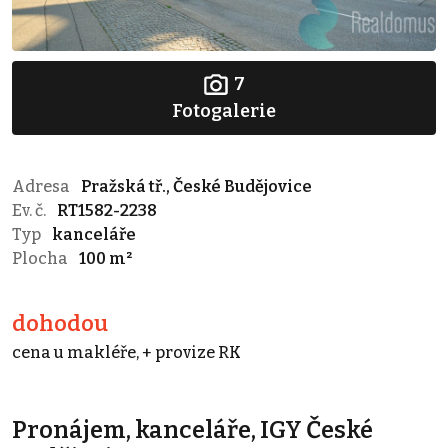
7
Fotogalerie
Adresa
Pražská tř., České Budějovice
Ev. č.
RT1582-2238
Typ
kanceláře
Plocha
100 m²
dohodou
cena u makléře, + provize RK
Pronájem, kanceláře, IGY České