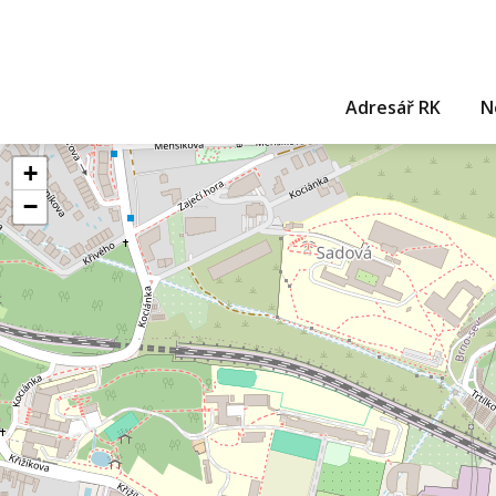
Adresář RK
N
+
−