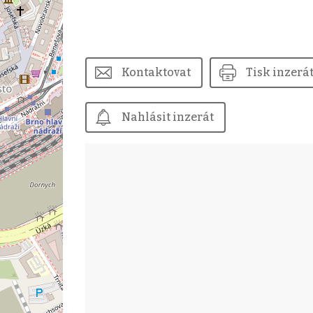
Kontaktovat
Tisk inzerá
Nahlásit inzerát