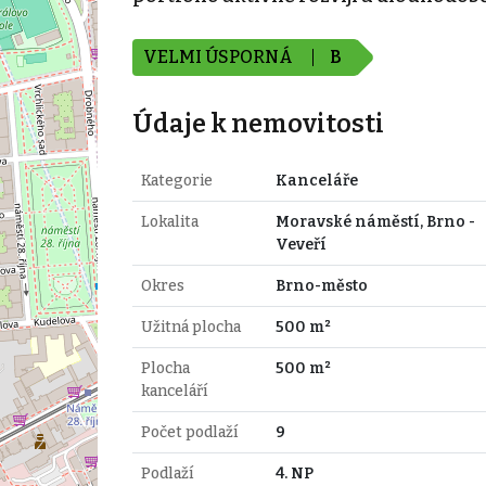
VELMI ÚSPORNÁ
B
Údaje k nemovitosti
Kategorie
Kanceláře
Lokalita
Moravské náměstí, Brno -
Veveří
Okres
Brno-město
Užitná plocha
500 m²
Plocha
500 m²
kanceláří
Počet podlaží
9
Podlaží
4. NP