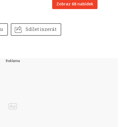
Zobraz 68 nabídek
tu
Sdílet inzerát