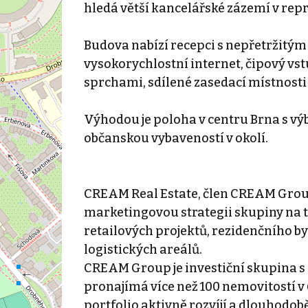
hledá větší kancelářské zázemí v rep
Budova nabízí recepci s nepřetržitým
vysokorychlostní internet, čipový vs
sprchami, sdílené zasedací místnosti
Výhodou je poloha v centru Brna s v
občanskou vybaveností v okolí.
CREAM Real Estate, člen CREAM Group
marketingovou strategii skupiny na t
retailových projektů, rezidenčního b
logistických areálů.
CREAM Group je investiční skupina s d
pronajímá více než 100 nemovitostí v
portfolio aktivně rozvíjí a dlouhodob