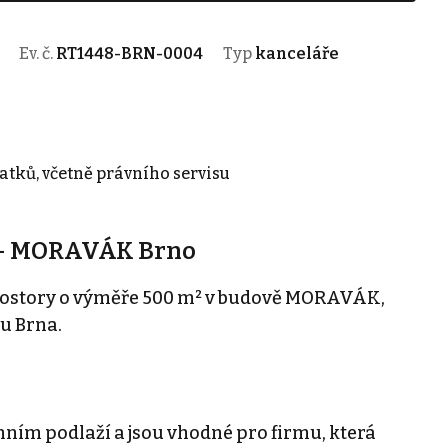
Ev. č.
RT1448-BRN-0004
Typ
kanceláře
atků, včetně právního servisu
 - MORAVÁK Brno
rostory o výměře 500 m² v budově MORAVÁK,
u Brna.
mním podlaží a jsou vhodné pro firmu, která