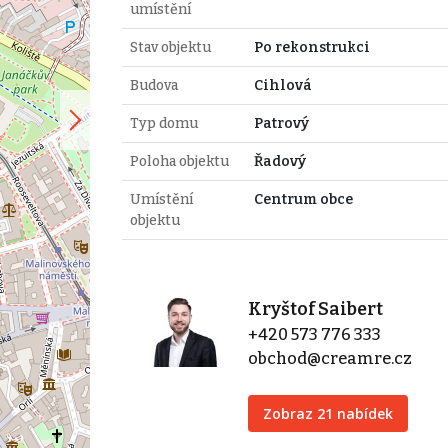
umístění
Stav objektu
Po rekonstrukci
Budova
Cihlová
Typ domu
Patrový
Poloha objektu
Řadový
Umístění
Centrum obce
objektu
Kryštof Saibert
+420 573 776 333
obchod@creamre.cz
Zobraz 21 nabídek