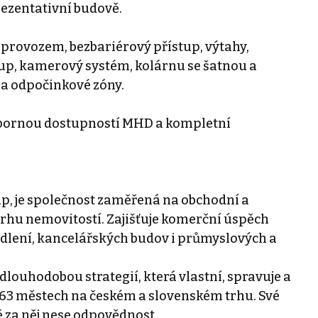
rezentativní budově.
 provozem, bezbariérový přístup, výtahy,
tup, kamerový systém, kolárnu se šatnou a
 a odpočinkové zóny.
ýbornou dostupností MHD a kompletní
, je společnost zaměřená na obchodní a
rhu nemovitostí. Zajišťuje komerční úspěch
ydlení, kancelářských budov i průmyslových a
louhodobou strategií, která vlastní, spravuje a
 63 městech na českém a slovenském trhu. Své
ě za něj nese odpovědnost.