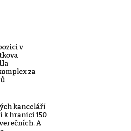
pozici v
ítkova
dla
komplex za
nů
ých kanceláří
ží k hranici 150
tverečních. A