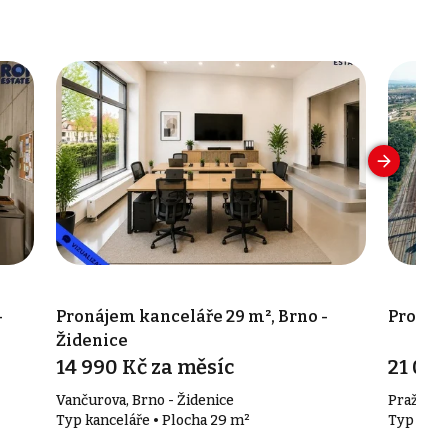
-
Pronájem kanceláře 29 m², Brno -
Pronáj
Židenice
14 990 Kč za měsíc
21 000
Vančurova, Brno - Židenice
Pražákov
Typ kanceláře • Plocha 29 m²
Typ kanc