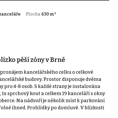
kanceláře
Plocha
630 m²
ízko pěší zóny v Brně
pronájem kancelářského celku o celkové
ancelářské budovy. Prostor disponuje dvěma
y pro 4-8 osob. S každé strany je instalována
 1x sprchový kout a celkem 19 kanceláří s okny
koberce. Na nádvoří je několik míst k parkování
Volné ihned. Prohlídky po domluvě. V blízkosti