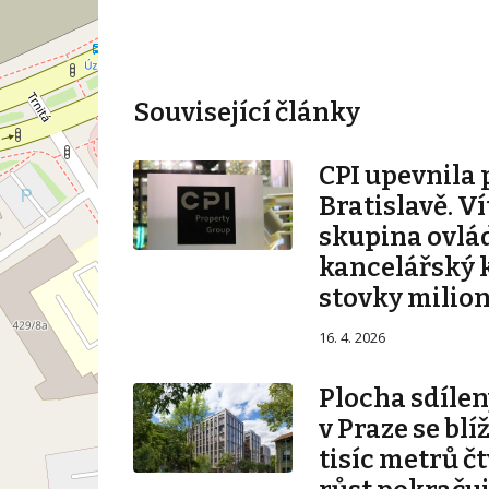
Související články
CPI upevnila 
Bratislavě. V
skupina ovlá
kancelářský 
stovky milio
16. 4. 2026
Plocha sdílen
v Praze se blí
tisíc metrů č