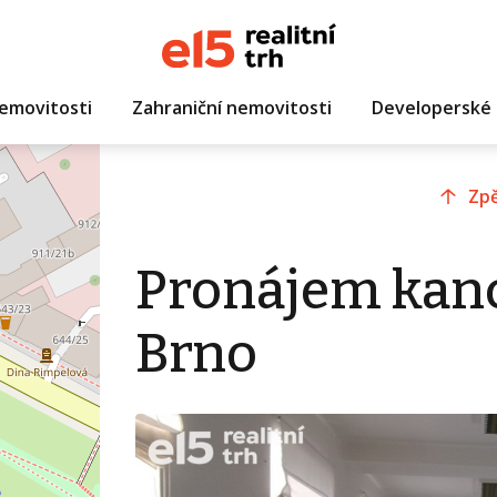
emovitosti
Zahraniční nemovitosti
Developerské 
Zpě
Pronájem kanc
Brno