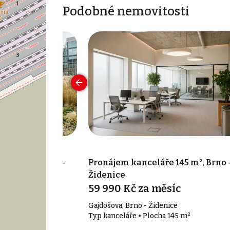
Podobné nemovitosti
 1 363 m², Brno-
Pronájem kanceláře 145 m², Brno 
Židenice
síc
59 990 Kč za měsíc
, Brno - Starý
Gajdošova, Brno - Židenice
Typ kanceláře • Plocha 145 m²
1 363 m²