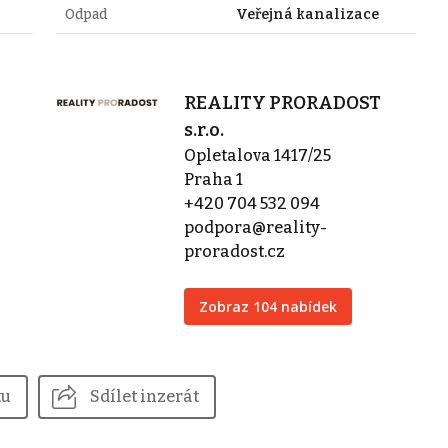
Odpad
Veřejná kanalizace
REALITY PRORADOST
s.r.o.
Opletalova 1417/25
Praha 1
+420 704 532 094
podpora@reality-
proradost.cz
Zobraz 104 nabídek
tu
Sdílet inzerát