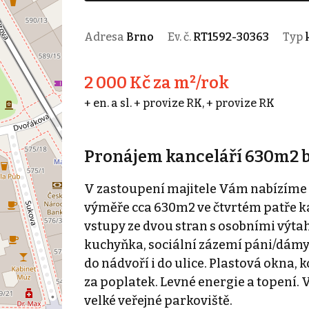
Adresa
Brno
Ev. č.
RT1592-30363
Typ
2 000 Kč za m²/rok
+ en. a sl. + provize RK, + provize RK
Pronájem kanceláří 630m2 bl
V zastoupení majitele Vám nabízíme 
výměře cca 630m2 ve čtvrtém patře k
vstupy ze dvou stran s osobními výtah
kuchyňka, sociální zázemí páni/dámy,
do nádvoří i do ulice. Plastová okna, 
za poplatek. Levné energie a topení. 
velké veřejné parkoviště.