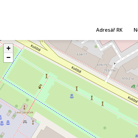
Adresář RK
N
+
−