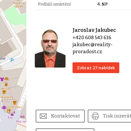
Podlaží umístění
4. NP
Jaroslav Jakubec
+420 608 543 616
jakubec@reality-
proradost.cz
Zobraz 27 nabídek
Kontaktovat
Tisk inzerá