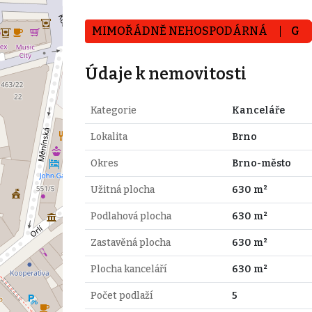
MIMOŘÁDNĚ NEHOSPODÁRNÁ
G
Údaje k nemovitosti
Kategorie
Kanceláře
Lokalita
Brno
Okres
Brno-město
Užitná plocha
630 m²
Podlahová plocha
630 m²
Zastavěná plocha
630 m²
Plocha kanceláří
630 m²
Počet podlaží
5