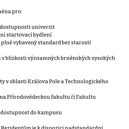
ména pro:
 dostupnosti univerzit
ní startovací bydlení
í plně vybavený standard bez starostí
a v blízkosti významných brněnských vysokých
ty v oblasti Králova Pole a Technologického
na Přírodovědeckou fakultu či Fakultu
lá dostupnost do kampusu
. Rezidentům je k dispozici nadstandardní