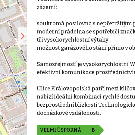
zázemí:
soukromá posilovna s nepřetržitým
moderní prádelna se spotřebiči znač
tři vysokorychlostní výtahy
možnost garážového stání přímo v obj
Samozřejmostí je vysokorychlostní Wi
efektivní komunikace prostřednictví
Ulice Královopolská patří mezi klíčov
nabízí ideální kombinaci rychlé dost
bezprostřední blízkosti Technologic
docházkové vzdálenosti.
VELMI ÚSPORNÁ
B