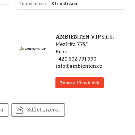
Topné těleso
Klimatizace
AMBIENTEN VIP s.r.o.
Mezírka 775/1
Brno
+420 602 791 990
info@ambienten.cz
Zobraz 13 nabídek
tu
Sdílet inzerát