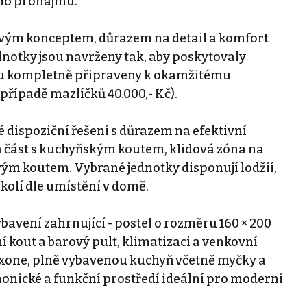
ho pronájmu.
vým konceptem, důrazem na detail a komfort
notky jsou navrženy tak, aby poskytovaly
sou kompletně připraveny k okamžitému
 případě mazlíčků 40.000,- Kč).
 dispoziční řešení s důrazem na efektivní
ná část s kuchyňským koutem, klidová zóna na
ým koutem. Vybrané jednotky disponují lodžií,
kolí dle umístění v domě.
avení zahrnující - postel o rozměru 160 × 200
 kout a barový pult, klimatizaci a venkovní
oxone, plně vybavenou kuchyň včetně myčky a
onické a funkční prostředí ideální pro moderní