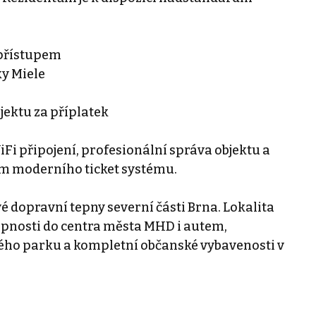
 přístupem
ky Miele
ektu za příplatek
Fi připojení, profesionální správa objektu a
m moderního ticket systému.
é dopravní tepny severní části Brna. Lokalita
upnosti do centra města MHD i autem,
kého parku a kompletní občanské vybavenosti v