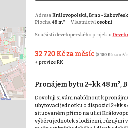
Adresa
Královopolská, Brno - Žabovřes
Plocha
48 m²
Vlastnictví
osobní
Součástí developerského projektu
Develo
32 720 Kč za měsíc
(8 180 Kč za m²/r
+ provize RK
Pronájem bytu 2+kk 48 m², B
Dovoluji si vám nabídnout k pronájm
ubytovací jednotku o dispozici 2+kk s
situovaném přímo na ulici Královopo
výběru jednotek s lodžiemi, různými v