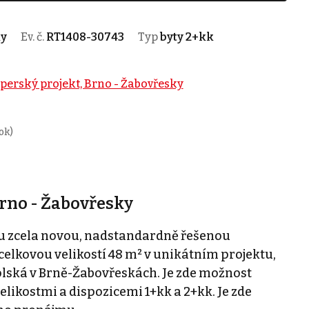
ky
Ev. č.
RT1408-30743
Typ
byty 2+kk
perský projekt, Brno - Žabovřesky
ok)
rno - Žabovřesky
u zcela novou, nadstandardně řešenou
 celkovou velikostí 48 m² v unikátním projektu,
lská v Brně-Žabovřeskách. Je zde možnost
elikostmi a dispozicemi 1+kk a 2+kk. Je zde