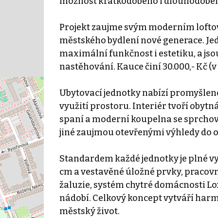
možnost krátkodobého i dlouhodobé
Projekt zaujme svým moderním lofto
městského bydlení nové generace. Jed
maximální funkčnost i estetiku, a j
nastěhování. Kauce činí 30.000,- Kč (v
Ubytovací jednotky nabízí promyšlené
využití prostoru. Interiér tvoří obyt
spaní a moderní koupelna se sprchov
jiné zaujmou otevřenými výhledy do o
Standardem každé jednotky je plné vyb
cm a vestavěné úložné prvky, pracovní
žaluzie, systém chytré domácnosti L
nádobí. Celkový koncept vytváří harm
městský život.