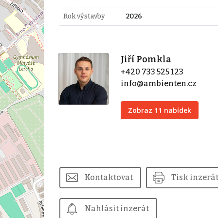
Rok výstavby
2026
Jiří Pomkla
+420 733 525 123
info@ambienten.cz
Zobraz 11 nabídek
Kontaktovat
Tisk inzerá
Nahlásit inzerát