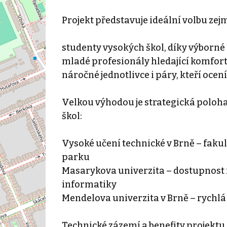
Projekt představuje ideální volbu zej
studenty vysokých škol, díky výborné
mladé profesionály hledající komfort
náročné jednotlivce i páry, kteří ocen
Velkou výhodou je strategická poloh
škol:
Vysoké učení technické v Brně – fakul
parku
Masarykova univerzita – dostupnost 
informatiky
Mendelova univerzita v Brně – rych
Technické zázemí a benefity projektu