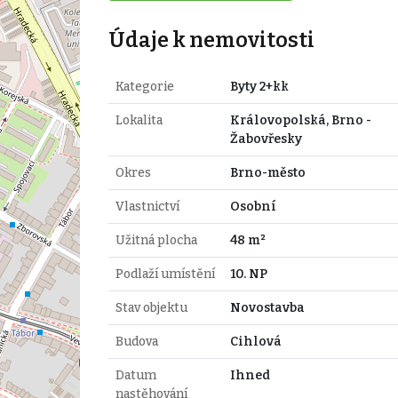
Údaje k nemovitosti
Kategorie
Byty 2+kk
Lokalita
Královopolská, Brno -
Žabovřesky
Okres
Brno-město
Vlastnictví
Osobní
Užitná plocha
48 m²
Podlaží umístění
10. NP
Stav objektu
Novostavba
Budova
Cihlová
Datum
Ihned
nastěhování