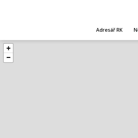
Adresář RK
N
+
−