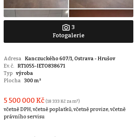
3
Fotogalerie
Adresa
Kanczuckého 607/1, Ostrava - Hrušov
Ev. č.
RT1055-IETO838671
Typ
výroba
Plocha
300 m²
5 500 000 Kč
(18 333 Kč za m²)
včetně DPH, včetně poplatků, včetně provize, včetně
právního servisu