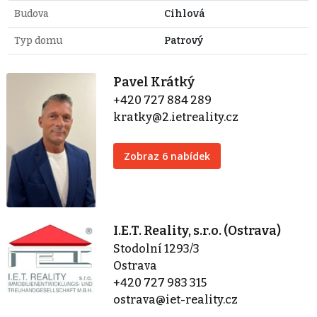
Budova
Cihlová
Typ domu
Patrový
Pavel Krátký
+420 727 884 289
kratky@2.ietreality.cz
Zobraz 6 nabídek
I.E.T. Reality, s.r.o. (Ostrava)
Stodolní 1293/3
Ostrava
+420 727 983 315
ostrava@iet-reality.cz