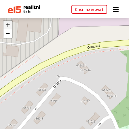
Chci inzerovat
+
−