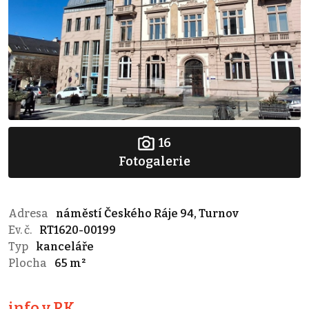
16
Fotogalerie
Adresa
náměstí Českého Ráje 94, Turnov
Ev. č.
RT1620-00199
Typ
kanceláře
Plocha
65 m²
info v RK