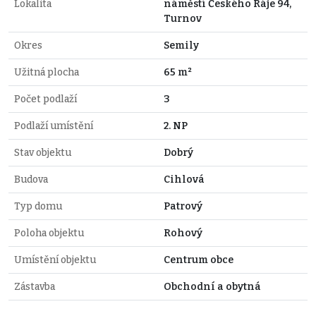
Lokalita
náměstí Českého Ráje 94,
Turnov
Okres
Semily
Užitná plocha
65 m²
Počet podlaží
3
Podlaží umístění
2. NP
Stav objektu
Dobrý
Budova
Cihlová
Typ domu
Patrový
Poloha objektu
Rohový
Umístění objektu
Centrum obce
Zástavba
Obchodní a obytná