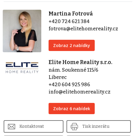
Martina Fotrová
+420 724 621 384
fotrova@elitehomereality.cz
Zobraz 2 nabídky
Elite Home Reality s.r.o.
nám. Soukenné 115/6
Liberec
+420 604 925 986
info@elitehomereality.cz
Zobraz 6 nabídek
Kontaktovat
Tisk inzerátu