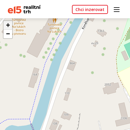
Chci inzerovat
+
−