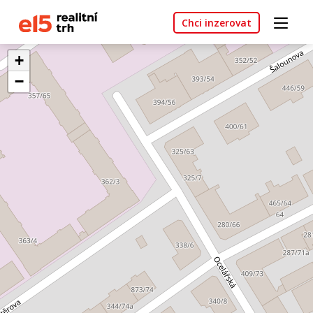
Chci inzerovat
+
−