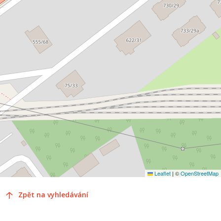
Leaflet
|
©
OpenStreetMap
Zpět na vyhledávání