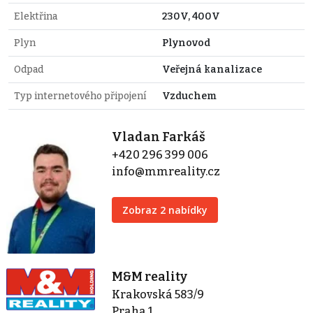
Elektřina
230V, 400V
Plyn
Plynovod
Odpad
Veřejná kanalizace
Typ internetového připojení
Vzduchem
Vladan Farkáš
+420 296 399 006
info@mmreality.cz
Zobraz 2 nabídky
M&M reality
Krakovská 583/9
Praha 1