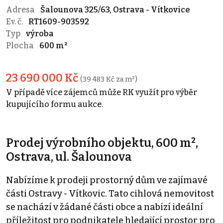
Adresa
Šalounova 325/63, Ostrava - Vítkovice
Ev. č.
RT1609-903592
Typ
výroba
Plocha
600 m²
23 690 000 Kč
(39 483 Kč za m²)
V případě více zájemců může RK využít pro výběr
kupujícího formu aukce.
Prodej výrobního objektu, 600 m²,
Ostrava, ul. Šalounova
Nabízíme k prodeji prostorný dům ve zajímavé
části Ostravy - Vítkovic. Tato cihlová nemovitost
se nachází v žádané části obce a nabízí ideální
příležitost pro podnikatele hledající prostor pro