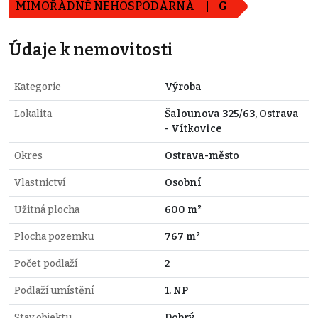
MIMOŘÁDNĚ NEHOSPODÁRNÁ
G
Údaje k nemovitosti
Kategorie
Výroba
Lokalita
Šalounova 325/63, Ostrava
- Vítkovice
Okres
Ostrava-město
Vlastnictví
Osobní
Užitná plocha
600 m²
Plocha pozemku
767 m²
Počet podlaží
2
Podlaží umístění
1. NP
Stav objektu
Dobrý