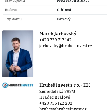
Stav objektu
Před rekonstrukcí
Budova
Cihlová
Typ domu
Patrový
Marek Jarkovský
+420 739 717 142
jarkovsky@hrubesinvest.cz
Hrubeš Invest s.r.o. - HK
Zemědělská 898/3
Hradec Králové
+420 736 122 282
hrubes@hrubesinvest.cz