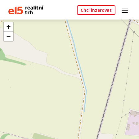
Chci inzerovat
+
−