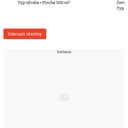
Typ výroba • Plocha 500 m²
Červ
Typ r
Zobrazit všechny