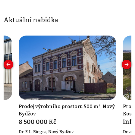
Aktuální nabídka
Prodej výrobního prostoru 500 m², Nový
Prod
Bydžov
Kost
8 500 000 Kč
Kost
info
Dr. F. L. Riegra, Nový Bydžov
Devět 