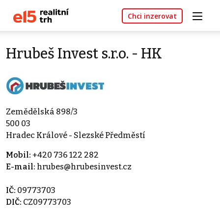
Chci inzerovat
Hrubeš Invest s.r.o. - HK
Zemědělská 898/3
500 03
Hradec Králové - Slezské Předměstí
Mobil:
+420 736 122 282
E-mail:
hrubes@hrubesinvest.cz
IČ:
09773703
DIČ:
CZ09773703