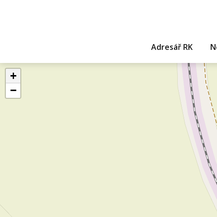
Adresář RK
N
+
−