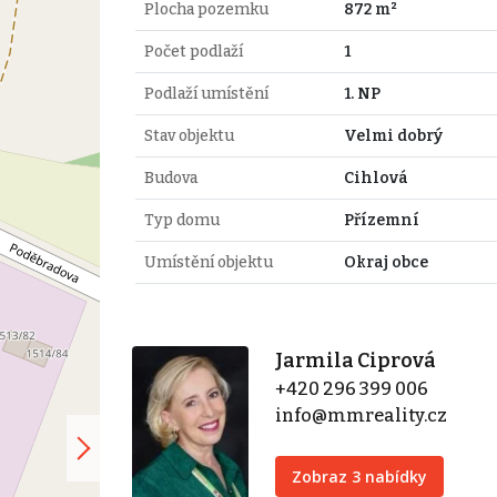
Plocha pozemku
872 m²
Počet podlaží
1
Podlaží umístění
1. NP
Stav objektu
Velmi dobrý
Budova
Cihlová
Typ domu
Přízemní
Umístění objektu
Okraj obce
Jarmila Ciprová
+420 296 399 006
info@mmreality.cz
Zobraz 3 nabídky