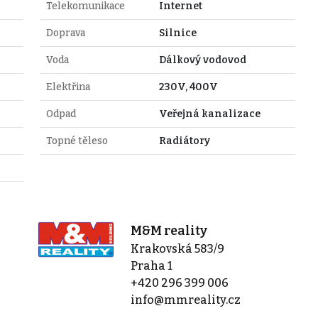
Telekomunikace
Internet
Doprava
Silnice
Voda
Dálkový vodovod
Elektřina
230V, 400V
Odpad
Veřejná kanalizace
Topné těleso
Radiátory
M&M reality
Krakovská 583/9
Praha 1
+420 296 399 006
info@mmreality.cz