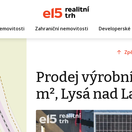
emovitosti
Zahraniční nemovitosti
Developerské 
Zpě
Prodej výrobn
m², Lysá nad 