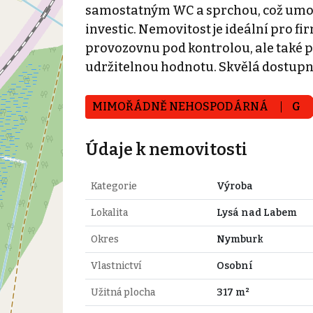
samostatným WC a sprchou, což umož
investic. Nemovitost je ideální pro firm
provozovnu pod kontrolou, ale také pr
udržitelnou hodnotu. Skvělá dostupn
MIMOŘÁDNĚ NEHOSPODÁRNÁ
G
Údaje k nemovitosti
Kategorie
Výroba
Lokalita
Lysá nad Labem
Okres
Nymburk
Vlastnictví
Osobní
Užitná plocha
317 m²