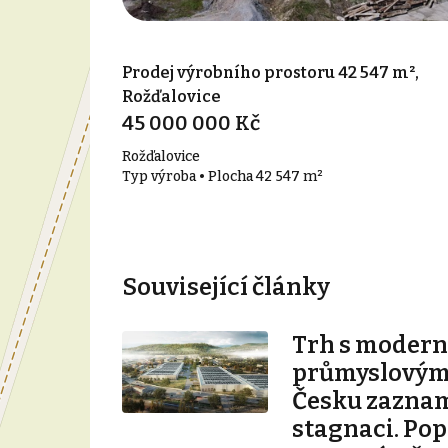
Prodej výrobního prostoru 42 547 m²,
Rožďalovice
45 000 000 Kč
Rožďalovice
Typ výroba • Plocha 42 547 m²
Související články
Trh s modern
průmyslovými
Česku zazna
stagnaci. Pop