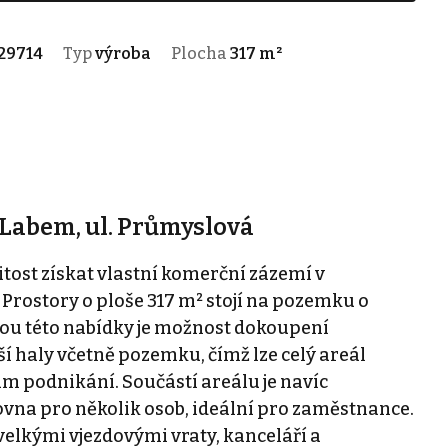
29714
Typ
výroba
Plocha
317 m²
d Labem, ul. Průmyslová
tost získat vlastní komerční zázemí v
Prostory o ploše 317 m² stojí na pozemku o
ou této nabídky je možnost dokoupení
ší haly včetně pozemku, čímž lze celý areál
ám podnikání. Součástí areálu je navíc
ovna pro několik osob, ideální pro zaměstnance.
velkými vjezdovými vraty, kanceláří a