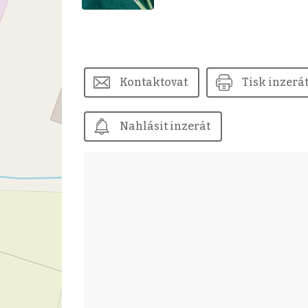
Kontaktovat
Tisk inzerá
Nahlásit inzerát