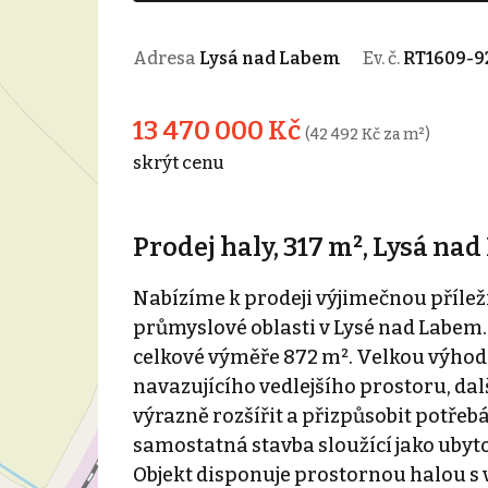
Adresa
Lysá nad Labem
Ev. č.
RT1609-9
13 470 000 Kč
(42 492 Kč za m²)
skrýt cenu
Prodej haly, 317 m², Lysá na
Nabízíme k prodeji výjimečnou příleži
průmyslové oblasti v Lysé nad Labem. 
celkové výměře 872 m². Velkou výhod
navazujícího vedlejšího prostoru, dal
výrazně rozšířit a přizpůsobit potřeb
samostatná stavba sloužící jako ubyt
Objekt disponuje prostornou halou s 