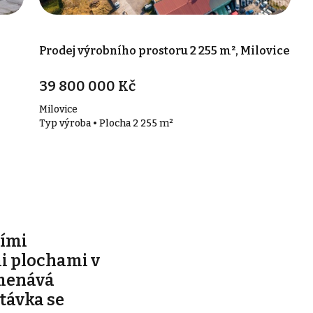
Prodej výrobního prostoru 2 255 m², Milovice
39 800 000 Kč
Milovice
Typ výroba • Plocha 2 255 m²
ími
 plochami v
menává
távka se