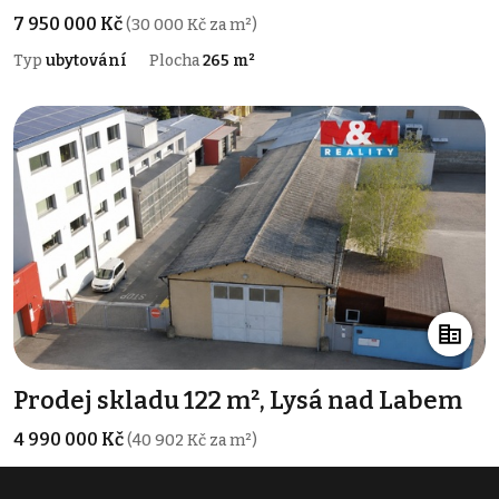
7 950 000 Kč
(30 000 Kč za m²)
Typ
ubytování
Plocha
265 m²
Prodej skladu 122 m², Lysá nad Labem
4 990 000 Kč
(40 902 Kč za m²)
Typ
sklady
Plocha
122 m²