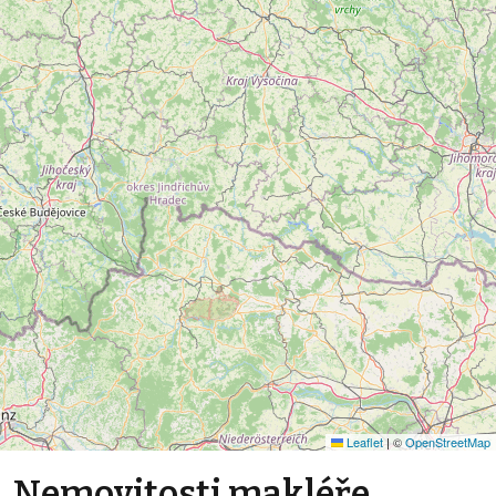
Leaflet
|
©
OpenStreetMap
Nemovitosti makléře