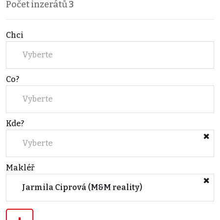
Počet inzerátů
3
Chci
Vyberte
Co?
Vyberte
Kde?
Vyberte
Makléř
Jarmila Ciprová (M&M reality)