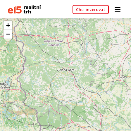
Chci inzerovat
+
−