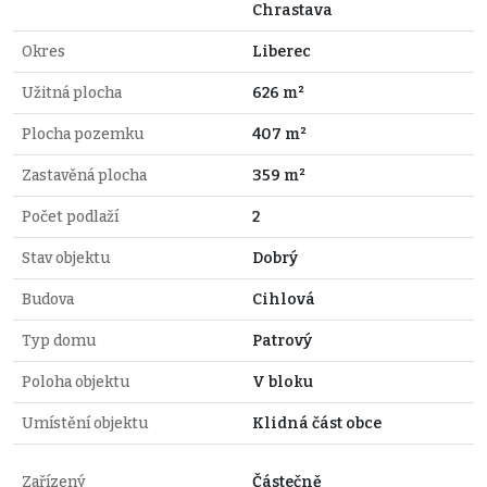
Chrastava
Okres
Liberec
Užitná plocha
626 m²
Plocha pozemku
407 m²
Zastavěná plocha
359 m²
Počet podlaží
2
Stav objektu
Dobrý
Budova
Cihlová
Typ domu
Patrový
Poloha objektu
V bloku
Umístění objektu
Klidná část obce
Zařízený
Částečně