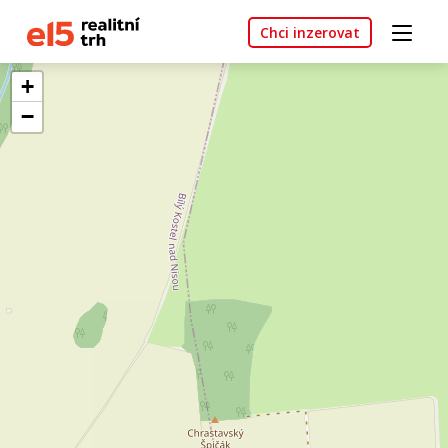
Chci inzerovat
+
−