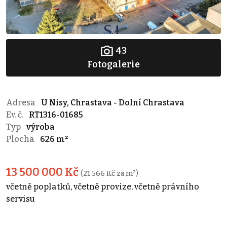
43
Fotogalerie
Adresa
U Nisy, Chrastava - Dolní Chrastava
Ev. č.
RT1316-01685
Typ
výroba
Plocha
626 m²
13 500 000 Kč
(21 566 Kč za m²)
včetně poplatků, včetně provize, včetně právního
servisu