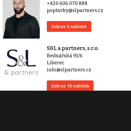
+420 606 070 888
poptavky@slpartners.cz
Zobraz 5 nabídek
S&L a partners, s.r.o.
Bednářská 91/6
Liberec
info@slpartners.cz
Zobraz 18 nabídek
Kontaktovat
Tisk inzerátu
Sdílet inzerát
Nahlásit inzerát