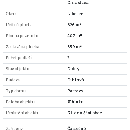
Chrastava
Okres
Liberec
Užitná plocha
626 m²
Plocha pozemku
407 m²
Zastavěná plocha
359 m²
Počet podlaží
2
Stav objektu
Dobrý
Budova
Cihlová
Typ domu
Patrový
Poloha objektu
V bloku
Umístění objektu
Klidná část obce
Zařízený
Částečně