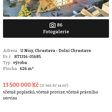
86
Fotogalerie
Adresa
U Nisy, Chrastava - Dolní Chrastava
Ev. č.
RT1316-01685
Typ
výroba
Plocha
626 m²
13 500 000 Kč
(21 566 Kč za m²)
včetně poplatků, včetně provize, včetně právního
servisu