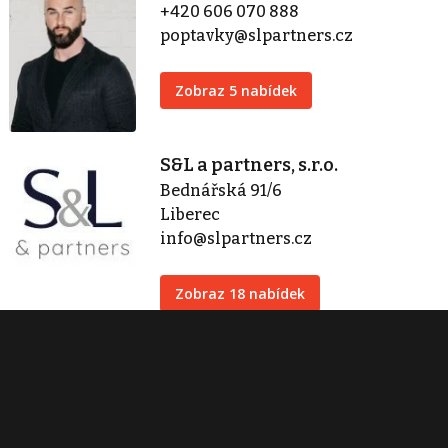
+420 606 070 888
poptavky@slpartners.cz
Zobraz 5 nabídek
S&L a partners, s.r.o.
Bednářská 91/6
Liberec
info@slpartners.cz
Zobraz 18 nabídek
Kontaktovat
Tisk inzerátu
Sdílet inzerát
Nahlásit inzerát