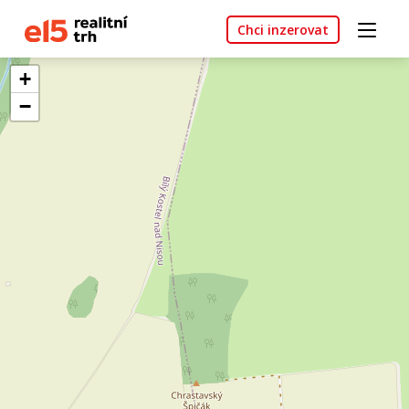
Chci inzerovat
+
−