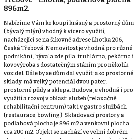
896m2.
Nabízíme Vám ke koupi krásný a prostorný dům
( bývalý mlýn) vhodný k vícero využití,
nacházející se na šikovné adrese Lhotka 206,
Česká Třebová. Nemovitost je vhodná pro různé
podnikání , bývala zde pila, truhlárna, pekárna i
kovovýroba s dostatečným stáním pro několik
vozidel. Dále by se dům dal využít jako prostorné
sklady, má velký potenciál dvou pater,
prostorné půdy a sklepa. Budova je vhodná i pro
využití a rozvoj v oblasti služeb (relaxačně
rehabilitační centrum) tak i v gastro službách
(restaurace, bowling ). Skladovací prostory a
podlahová plocha je 896 m2 a venkovní plocha
cca 200 m2. Objekt se nachází ve velmi dobrém