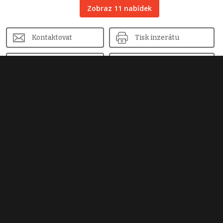
Zobraz 11 nabídek
Kontaktovat
Tisk inzerátu
Sdílet inzerát
Nahlásit inzerát