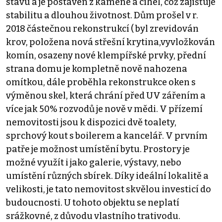
stavu a je postaven z kamene a cihel, což zajišťuje
stabilitu a dlouhou životnost. Dům prošel v r.
2018 částečnou rekonstrukcí ( byl zrevidován
krov, položena nová střešní krytina,vyvložkován
komín, osazeny nové klempířské prvky, přední
strana domu je kompletně nově nahozena
omítkou, dále proběhla rekonstrukce oken s
výměnou skel, která chrání před UV zářením a
více jak 50% rozvodů je nově v mědi. V přízemí
nemovitosti jsou k dispozici dvě toalety,
sprchový kout s boilerem a kancelář. V prvním
patře je možnost umístění bytu. Prostory je
možné využít i jako galerie, výstavy, nebo
umístění různých sbírek. Díky ideální lokalitě a
velikosti, je tato nemovitost skvělou investicí do
budoucnosti. U tohoto objektu se neplatí
srážkovné, z důvodu vlastního trativodu.