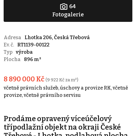
64
Fotogalerie
Adresa
Lhotka 206, Česká Třebová
Ev. č.
RT1139-00122
Typ
výroba
Plocha
896 m²
8 890 000 Kč
(9 922 Kč za m²)
včetně právních služeb, úschovy a provize RK, včetně
provize, včetně právního servisu
Prodáme opravený víceúčelový
třípodlažní objekt na okraji České
Třebové - Lhotka, podlahová plocha