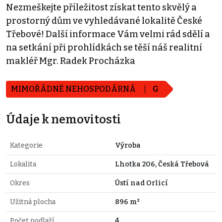
Nezmeškejte příležitost získat tento skvělý a
prostorný dům ve vyhledávané lokalitě České
Třebové! Další informace Vám velmi rád sdělí a
na setkání při prohlídkách se těší náš realitní
makléř Mgr. Radek Procházka
MIMOŘÁDNĚ NEHOSPODÁRNÁ
G
Údaje k nemovitosti
Kategorie
Výroba
Lokalita
Lhotka 206, Česká Třebová
Okres
Ústí nad Orlicí
Užitná plocha
896 m²
Počet podlaží
4