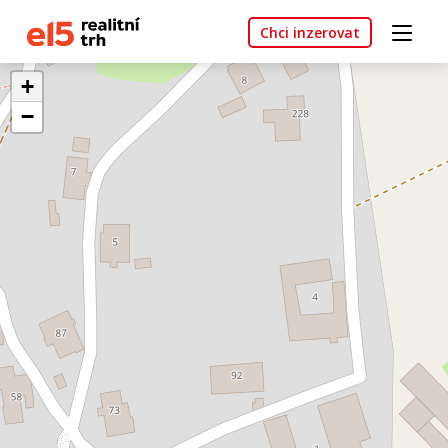
Chci inzerovat
+
−