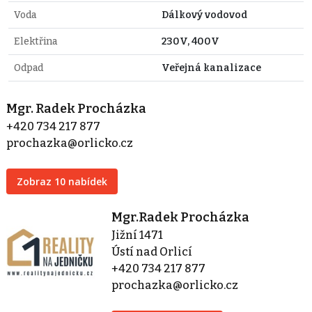
Voda
Dálkový vodovod
Elektřina
230V, 400V
Odpad
Veřejná kanalizace
Mgr. Radek Procházka
+420 734 217 877
prochazka@orlicko.cz
Zobraz 10 nabídek
Mgr.Radek Procházka
Jižní 1471
Ústí nad Orlicí
+420 734 217 877
prochazka@orlicko.cz