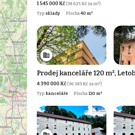
1 545 000 Kč
(38 625 Kč za m²)
Typ
sklady
Plocha
40 m²
Prodej kanceláře 120 m², Leto
4 390 000 Kč
(36 583 Kč za m²)
Typ
kanceláře
Plocha
120 m²