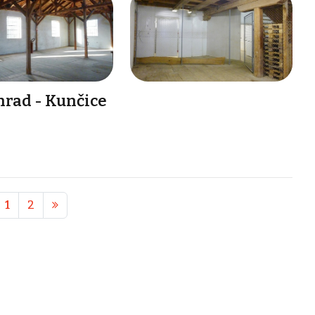
hrad - Kunčice
1
2