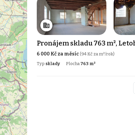
Pronájem skladu 763 m², Leto
6 000 Kč za měsíc
(94 Kč za m²/rok)
Typ
sklady
Plocha
763 m²