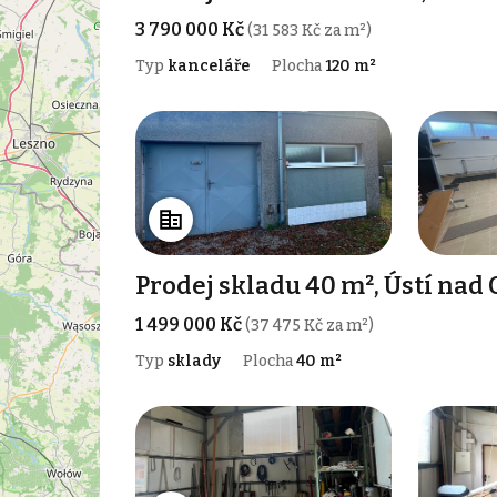
3 790 000 Kč
(31 583 Kč za m²)
Typ
kanceláře
Plocha
120 m²
Prodej skladu 40 m², Ústí nad 
1 499 000 Kč
(37 475 Kč za m²)
Typ
sklady
Plocha
40 m²