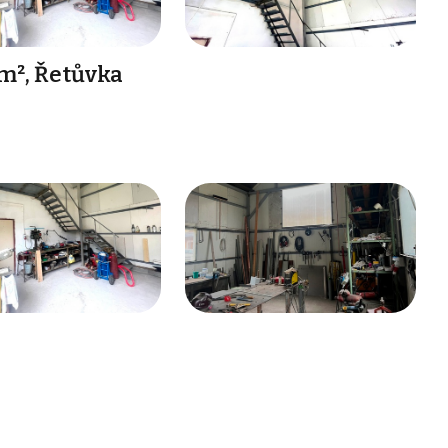
m², Řetůvka