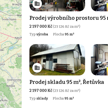
Prodej výrobního prostoru 95 
2 197 000 Kč
(23 126 Kč za m²)
Typ
výroba
Plocha
95 m²
Prodej skladu 95 m², Řetůvka
2 197 000 Kč
(23 126 Kč za m²)
Typ
sklady
Plocha
95 m²