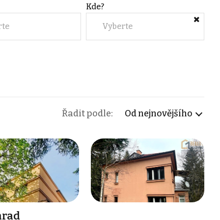
Kde?
rte
Vyberte
Řadit podle:
Od nejnovějšího
hrad