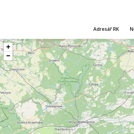
Adresář RK
N
+
−