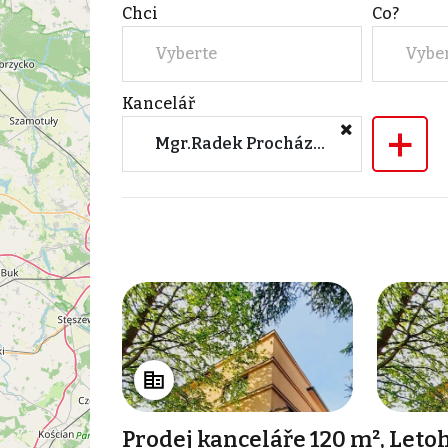
Chci
Co?
Vyberte
Vybe
Kancelář
+
Mgr.Radek Procházka
Prodej kanceláře 120 m², Leto