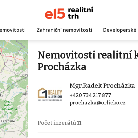
emovitosti
Zahraniční nemovitosti
Developerské 
Nemovitosti realitní
Procházka
Mgr.Radek Procházka
+420 734 217 877
prochazka@orlicko.cz
Počet inzerátů
11