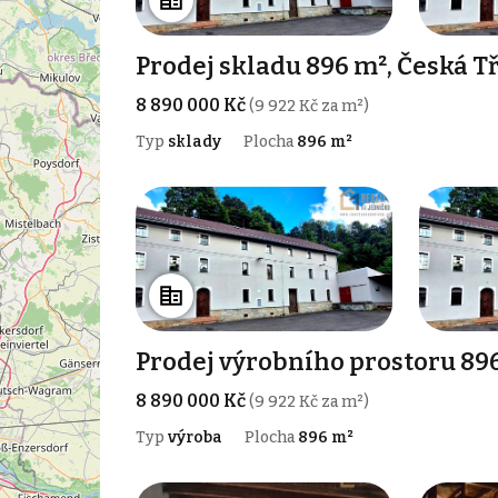
Prodej skladu 896 m², Česká T
8 890 000 Kč
(9 922 Kč za m²)
Typ
sklady
Plocha
896 m²
Prodej výrobního prostoru 896
8 890 000 Kč
(9 922 Kč za m²)
Typ
výroba
Plocha
896 m²