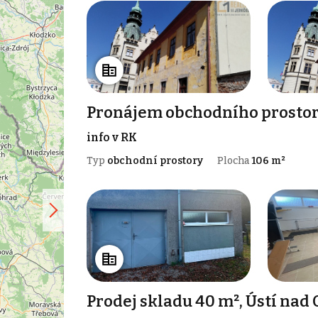
Pronájem obchodního prostor
info v RK
Typ
obchodní prostory
Plocha
106 m²
Prodej skladu 40 m², Ústí nad 