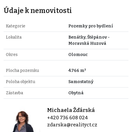
Údaje k nemovitosti
Kategorie
Pozemky pro bydlení
Lokalita
Benátky, Štěpánov -
Moravská Huzová
Okres
Olomouc
Plocha pozemku
4.766 m²
Poloha objektu
Samostatný
Zástavba
Obytná
Michaela Žďárská
+420 736 608 024
zdarska@realityct.cz