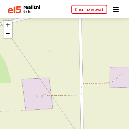
Chci inzerovat
+
−