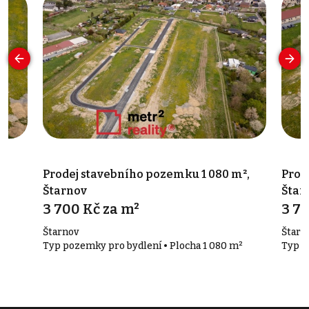
²,
Prodej stavebního pozemku 1 080 m²,
Prod
Štarnov
Štar
3 700 Kč za m²
3 70
Štarnov
Štarn
²
Typ pozemky pro bydlení • Plocha 1 080 m²
Typ p