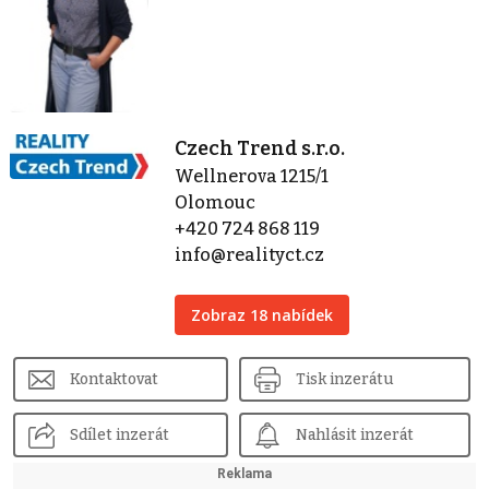
Czech Trend s.r.o.
Wellnerova 1215/1
Olomouc
+420 724 868 119
info@realityct.cz
Zobraz 18 nabídek
Kontaktovat
Tisk inzerátu
Sdílet inzerát
Nahlásit inzerát