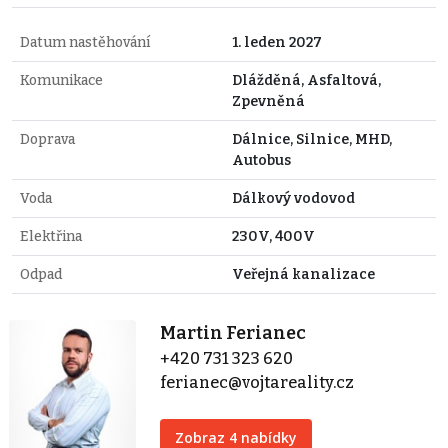
Datum nastěhování
1. leden 2027
Komunikace
Dlážděná, Asfaltová,
Zpevněná
Doprava
Dálnice, Silnice, MHD,
Autobus
Voda
Dálkový vodovod
Elektřina
230V, 400V
Odpad
Veřejná kanalizace
Martin Ferianec
+420 731 323 620
ferianec@vojtareality.cz
Zobraz 4 nabídky