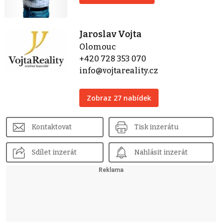
Jaroslav Vojta
Olomouc
+420 728 353 070
info@vojtareality.cz
Zobraz 27 nabídek
Kontaktovat
Tisk inzerátu
Sdílet inzerát
Nahlásit inzerát