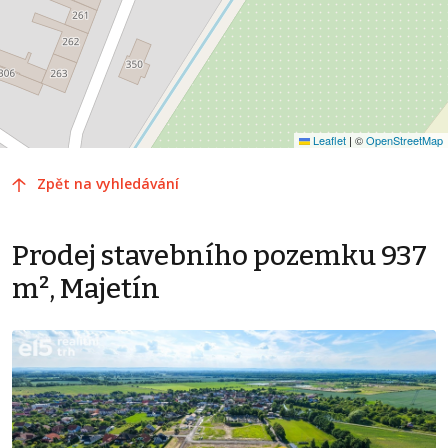
Leaflet
|
©
OpenStreetMap
Zpět na vyhledávání
Prodej stavebního pozemku 937
m², Majetín