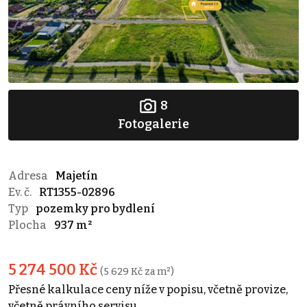
8
Fotogalerie
Adresa
Majetín
Ev. č.
RT1355-02896
Typ
pozemky pro bydlení
Plocha
937 m²
5 274 500 Kč
(5 629 Kč za m²)
Přesné kalkulace ceny níže v popisu, včetně provize,
včetně právního servisu