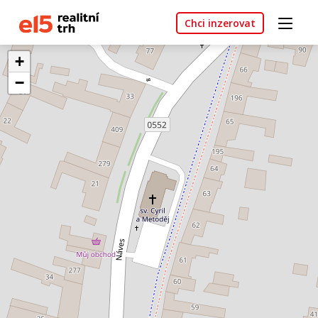
Chci inzerovat
+
−