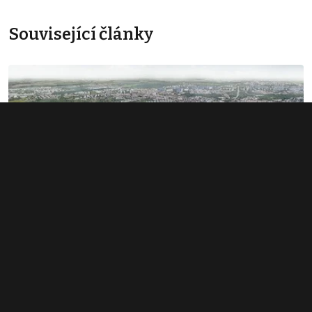
Související články
Rozsáhlé území v Bubnech změnilo
majitele. Noví investoři hledají dalšího
miliardáře
1. 6. 2026