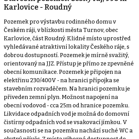
Karlovice - Roudný
Pozemek pro výstavbu rodinného domu v
Českém ráji, v blízkosti města Turnov, obec
Karlovice, část Roudný. Klidné místo uprostřed
vyhledávané atraktivní lokality Českého ráje, s
dobrou dostupností. Pozemek je mírně svažitý,
orientovaný na JJZ. Přístup je přímo ze zpevněné
obecní komunikace. Pozemek je připojen na
elektřinu 230/400V - na hranici přípojka se
stavebním rozvaděčem. Na hranici pozemku je
přiveden zemní plyn. Možnost napojení na
obecní vodovod - cca 25m od hranice pozemku.
Likvidace odpadních vod je možná do domovní
čistírny odpadních vod se vsakovací jímkou. V
současnosti se na pozemku nachází suché WC a
obytný přívěs. Z místa výborná dostupnost do