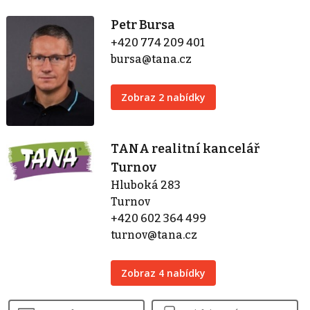
Petr Bursa
+420 774 209 401
bursa@tana.cz
Zobraz 2 nabídky
TANA realitní kancelář
Turnov
Hluboká 283
Turnov
+420 602 364 499
turnov@tana.cz
Zobraz 4 nabídky