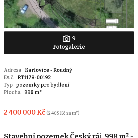
9
Fotogalerie
Adresa
Karlovice - Roudný
Ev. č.
RT1178-00192
Typ
pozemky pro bydlení
Plocha
998 m²
2 400 000 Kč
(2 405 Kč za m²)
Stavební pozemek Český ráj, 998 m² -