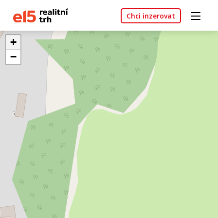
Chci inzerovat
+
−