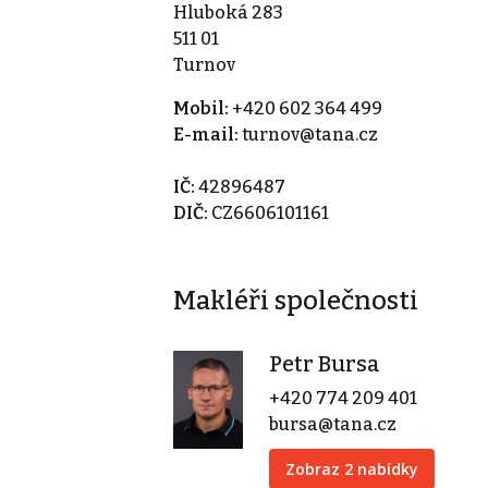
Hluboká 283
511 01
Turnov
Mobil:
+420 602 364 499
E-mail:
turnov@tana.cz
IČ:
42896487
DIČ:
CZ6606101161
Makléři společnosti
Petr Bursa
+420 774 209 401
bursa@tana.cz
Zobraz 2 nabídky