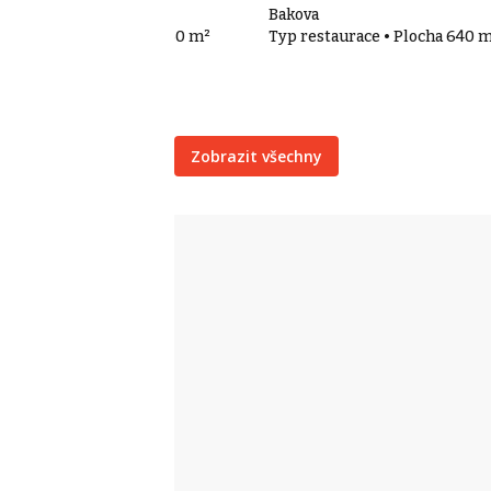
adiště
Bakova
p restaurace • Plocha 350 m²
Typ restaurace • Plocha 640 
Zobrazit všechny