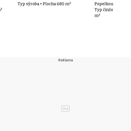
Typ výroba • Plocha 680 m²
Popelkou
m²
Typ činžovní domy
m²