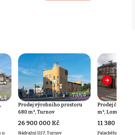
,
Prodej výrobního prostoru
Prodej činžovn
680 m², Turnov
m², Lomnice n
26 900 000 Kč
11 380 000 K
s u
Nádražní 1117, Turnov
Palackého, Lomnic