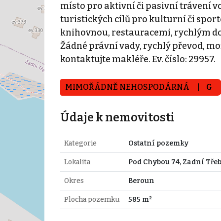
místo pro aktivní či pasivní trávení v
turistických cílů pro kulturní či spor
knihovnou, restauracemi, rychlým dop
Žádné právní vady, rychlý převod, mož
kontaktujte makléře. Ev. číslo: 29957.
MIMOŘÁDNĚ NEHOSPODÁRNÁ
G
Údaje k nemovitosti
Kategorie
Ostatní pozemky
Lokalita
Pod Chybou 74, Zadní Tře
Okres
Beroun
Plocha pozemku
585 m²