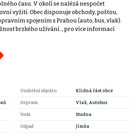
olného času. V okolí se nalézá nespočet
tovní vyžití. Obec disponuje obchody, poštou,
ravním spojením s Prahou (auto, bus, vlak).
nost brzkého užívání.., pro více informací
Umístění objektu
Klidná část obce
baň
Doprava
Vlak, Autobus
Voda
Studna
Odpad
Jímka