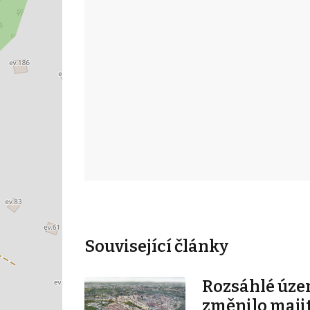
Související články
Rozsáhlé úze
změnilo majit