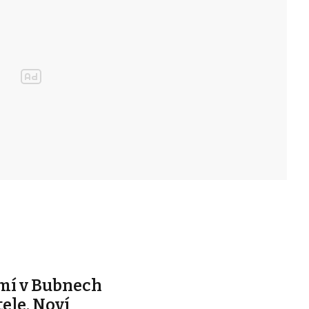
mí v Bubnech
ele. Noví