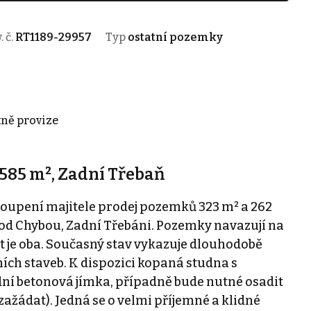
. č.
RT1189-29957
Typ
ostatní pozemky
tně provize
585 m², Zadní Třebaň
upení majitele prodej pozemků 323 m² a 262
. Pod Chybou, Zadní Třebáni. Pozemky navazují na
t je oba. Současný stav vykazuje dlouhodobě
ch staveb. K dispozici kopaná studna s
ní betonová jímka, případně bude nutné osadit
zažádat). Jedná se o velmi příjemné a klidné