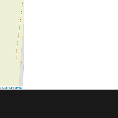
©
OpenStreetMap
podmínky
Pravidla inzerce
Ceník
Registrace