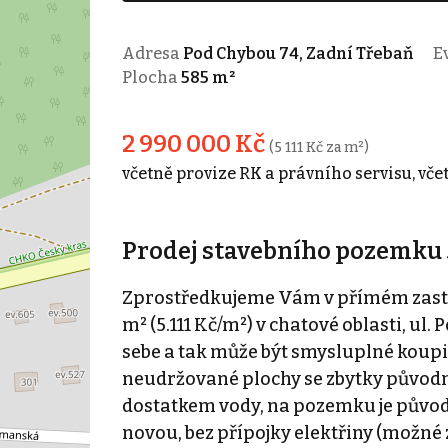
Adresa
Pod Chybou 74, Zadní Třebaň
Ev
Plocha
585 m²
2 990 000 Kč
(5 111 Kč za m²)
včetně provize RK a právního servisu, vče
Prodej stavebního pozemku 
Zprostředkujeme Vám v přímém zasto
m² (5.111 Kč/m²) v chatové oblasti, ul
sebe a tak může být smysluplné koupi
neudržované plochy se zbytky původní
dostatkem vody, na pozemku je původ
novou, bez přípojky elektřiny (možné 