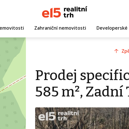
emovitosti
Zahraniční nemovitosti
Developerské 
Zpě
Prodej specif
585 m², Zadní