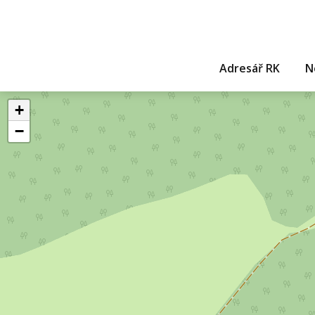
Adresář RK
N
+
−