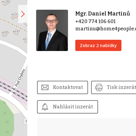
Mgr. Daniel Martinů
+420 774 106 601
martinu@home4people.
Zobraz 2 nabídky
Kontaktovat
Tisk inzerá
Nahlásit inzerát