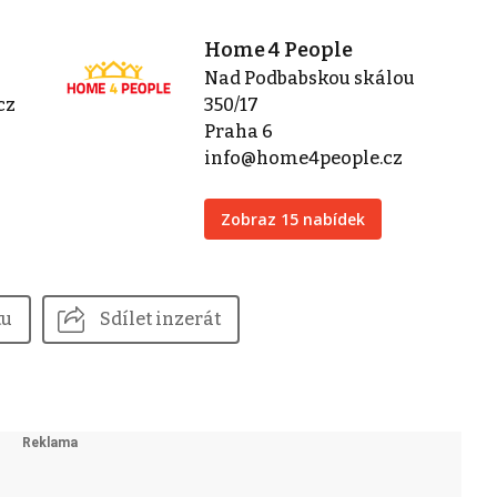
Home 4 People
Nad Podbabskou skálou
cz
350/17
Praha 6
info@home4people.cz
Zobraz 15 nabídek
tu
Sdílet inzerát