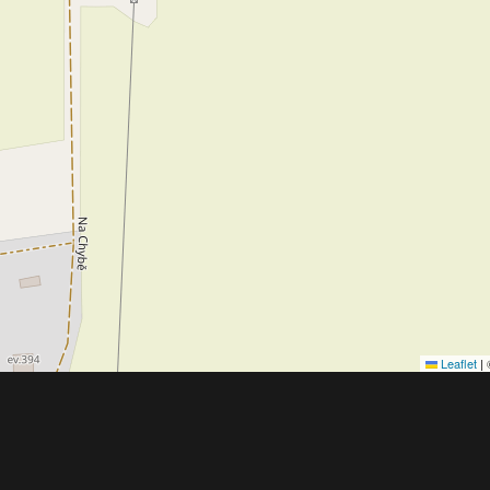
Leaflet
|
Obchodní 