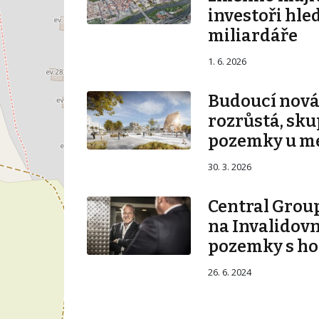
investoři hle
miliardáře
1. 6. 2026
Budoucí nová 
rozrůstá, sku
pozemky u m
30. 3. 2026
Central Group
na Invalidovn
pozemky s ho
26. 6. 2024