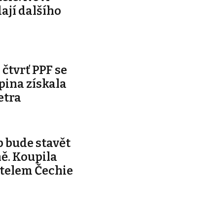
dají dalšího
čtvrť PPF se
pina získala
etra
 bude stavět
ě. Koupila
telem Čechie