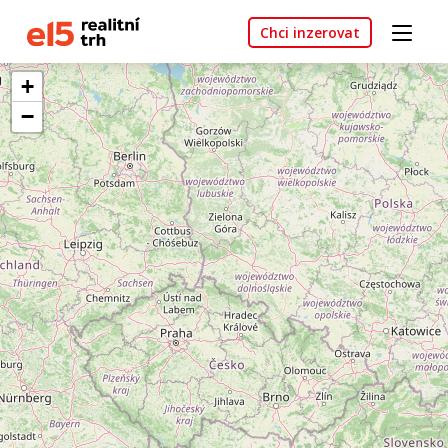
Chci inzerovat
+
−