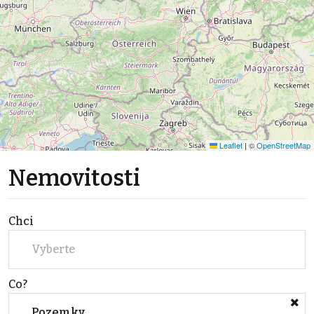
Leaflet
|
©
OpenStreetMap
Nemovitosti
Chci
Vyberte
Co?
Pozemky