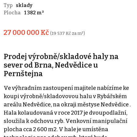
Typ
sklady
Plocha
1 382 m²
27 000 000 Kč
(19 537 Kč za m²)
Prodej výrobně/skladové haly na
sever od Brna, Nedvědice u
Pernštejna
Ve výhradním zastoupení majitele nabízíme ke
koupi výrobně/skladovovou halu v Rybářském
areálu Nedvědice, na okraji městyse Nedvědice .
Hala kolaudovaná v roce 2017 je dvoupodlažní,
sloužila k odchovu ryb. Venkovní manipulační
plocha cca 2 600 m2. V hale je umístěna