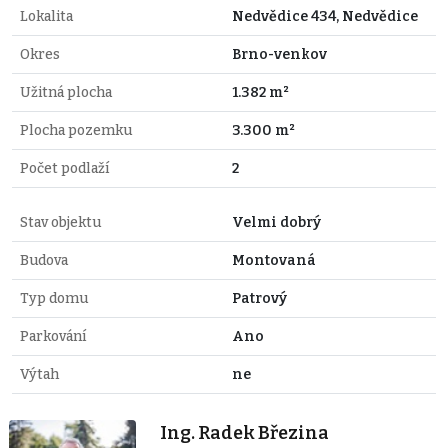
Lokalita
Nedvědice 434, Nedvědice
Okres
Brno-venkov
Užitná plocha
1.382 m²
Plocha pozemku
3.300 m²
Počet podlaží
2
Stav objektu
Velmi dobrý
Budova
Montovaná
Typ domu
Patrový
Parkování
Ano
Výtah
ne
Ing. Radek Březina