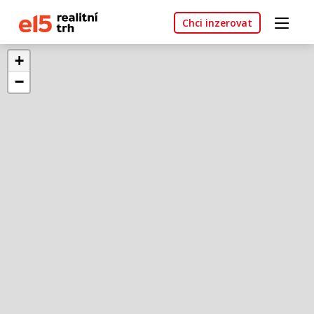
Chci inzerovat
+
−