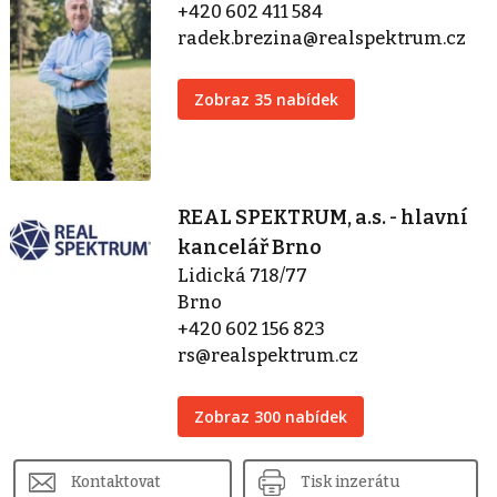
+420 602 411 584
radek.brezina@realspektrum.cz
Zobraz 35 nabídek
REAL SPEKTRUM, a.s. - hlavní
kancelář Brno
Lidická 718/77
Brno
+420 602 156 823
rs@realspektrum.cz
Zobraz 300 nabídek
Kontaktovat
Tisk inzerátu