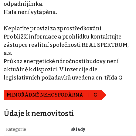
odpadní jímka.
Hala není vytápěna.
Neplatíte provizi za zprostředkování.
Pro bližší informace a prohlídku kontaktujte
zástupce realitní společnosti REAL SPEKTRUM,
a.s.
Průkaz energetické náročnosti budovy není
aktuálně k dispozici. V inzerci je dle
legislativních požadavků uvedena en. třída G
MIMOŘÁDNĚ NEHOSPODÁRNÁ
G
Údaje k nemovitosti
Kategorie
Sklady