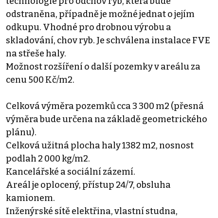
technologie pro odchov ryb, která bude
odstraněna, případně je možné jednat o jejím
odkupu. Vhodné pro drobnou výrobu a
skladování, chov ryb. Je schválena instalace FVE
na střeše haly.
Možnost rozšíření o další pozemky v areálu za
cenu 500 Kč/m2.
Celková výměra pozemků cca 3 300 m2 (přesná
výměra bude určena na základě geometrického
plánu).
Celková užitná plocha haly 1382 m2, nosnost
podlah 2 000 kg/m2.
Kancelářské a sociální zázemí.
Areál je oplocený, přístup 24/7, obsluha
kamionem.
Inženýrské sítě elektřina, vlastní studna,