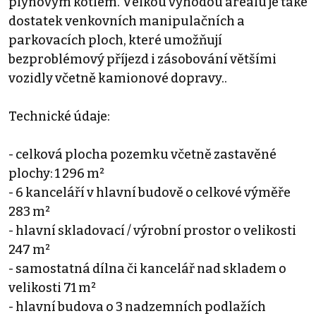
plynovým kotlem. Velkou výhodou areálu je také
dostatek venkovních manipulačních a
parkovacích ploch, které umožňují
bezproblémový příjezd i zásobování většími
vozidly včetně kamionové dopravy..
Technické údaje:
- celková plocha pozemku včetně zastavěné
plochy: 1 296 m²
- 6 kanceláří v hlavní budově o celkové výměře
283 m²
- hlavní skladovací / výrobní prostor o velikosti
247 m²
- samostatná dílna či kancelář nad skladem o
velikosti 71 m²
- hlavní budova o 3 nadzemních podlažích