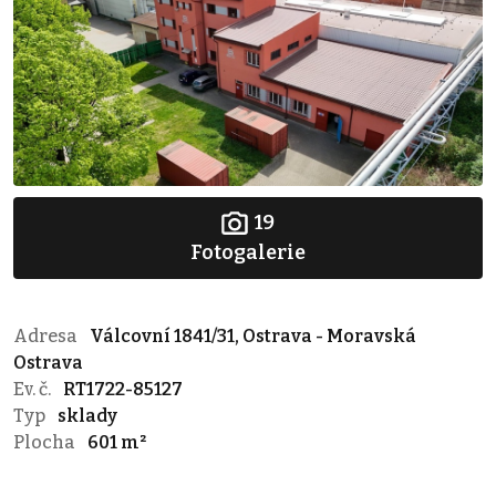
19
Fotogalerie
Adresa
Válcovní 1841/31, Ostrava - Moravská
Ostrava
Ev. č.
RT1722-85127
Typ
sklady
Plocha
601 m²