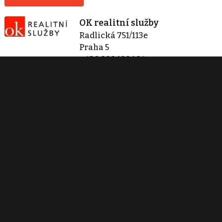
OK realitní služby
Radlická 751/113e
Praha 5
+420 800 100 164
okrealitnisluzby@bcas.cz
Zobraz 66 nabídek
Kontaktovat
Tisk inzerátu
Sdílet inzerát
Nahlásit inzerát