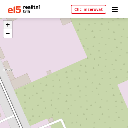
Chci inzerovat
+
−