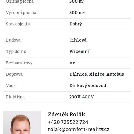
Užitná plocha
500 m²
Výrobní plocha
500 m²
Stav objektu
Dobrý
Budova
Cihlová
Typ domu
Přízemní
Bezbariérový
ne
Doprava
Dálnice, Silnice, Autobus
Voda
Dálkový vodovod
Elektřina
230V, 400V
Zdeněk Rolák
+420 725 522 724
rolak@comfort-reality.cz