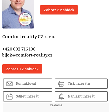
Zobraz 6 nabídek
Comfort reality CZ, s.r.o.
+420 602 716 106
bijok@comfort-reality.cz
Zobraz 12 nabídek
Kontaktovat
Tisk inzerátu
Sdílet inzerát
Nahlásit inzerát