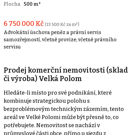
Plocha
500 m²
6 750 000 Kč
(13 500 Kč za m²)
Advokátní úschova peněz a právní servis
samozřejmostí, včetně provize, včetně právního
servisu
Prodej komerční nemovitosti (sklad
či výroba) Velká Polom
Hledáte-li místo pro své podnikání, které
kombinuje strategickou polohu s
bezproblémovým technickým zázemím, tento
areál ve Velké Polomi může být přesně to, co
potřebujete. Nemovitost se nachází v
průmyslové části obce, přímo u sjezdu z