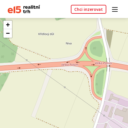
Chci inzerovat
+
−