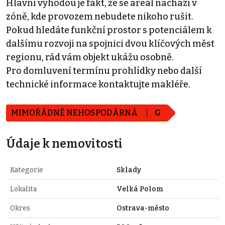
Hlavní výhodou je fakt, že se areál nachází v
zóně, kde provozem nebudete nikoho rušit.
Pokud hledáte funkční prostor s potenciálem k
dalšímu rozvoji na spojnici dvou klíčových měst
regionu, rád vám objekt ukážu osobně.
Pro domluvení termínu prohlídky nebo další
technické informace kontaktujte makléře.
MIMOŘÁDNĚ NEHOSPODÁRNÁ
G
Údaje k nemovitosti
Kategorie
Sklady
Lokalita
Velká Polom
Okres
Ostrava-město