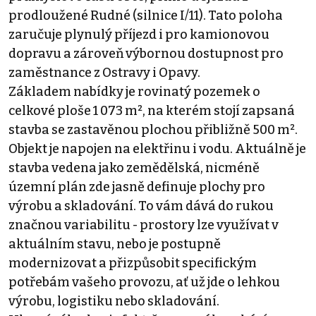
prodloužené Rudné (silnice I/11). Tato poloha
zaručuje plynulý příjezd i pro kamionovou
dopravu a zároveň výbornou dostupnost pro
zaměstnance z Ostravy i Opavy.
Základem nabídky je rovinatý pozemek o
celkové ploše 1 073 m², na kterém stojí zapsaná
stavba se zastavěnou plochou přibližně 500 m².
Objekt je napojen na elektřinu i vodu. Aktuálně je
stavba vedena jako zemědělská, nicméně
územní plán zde jasně definuje plochy pro
výrobu a skladování. To vám dává do rukou
značnou variabilitu - prostory lze využívat v
aktuálním stavu, nebo je postupně
modernizovat a přizpůsobit specifickým
potřebám vašeho provozu, ať už jde o lehkou
výrobu, logistiku nebo skladování.