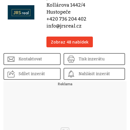
Kollárova 1442/4
Hustopeče
+420 736 204 402
info@jrsreal.cz
Zobraz 48 nabídek
Kontaktovat
Tisk inzerátu
Sdílet inzerát
Nahlásit inzerát