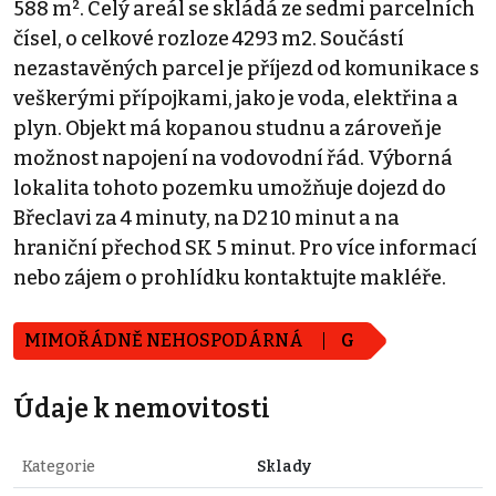
588 m². Celý areál se skládá ze sedmi parcelních
čísel, o celkové rozloze 4293 m2. Součástí
nezastavěných parcel je příjezd od komunikace s
veškerými přípojkami, jako je voda, elektřina a
plyn. Objekt má kopanou studnu a zároveň je
možnost napojení na vodovodní řád. Výborná
lokalita tohoto pozemku umožňuje dojezd do
Břeclavi za 4 minuty, na D2 10 minut a na
hraniční přechod SK 5 minut. Pro více informací
nebo zájem o prohlídku kontaktujte makléře.
MIMOŘÁDNĚ NEHOSPODÁRNÁ
G
Údaje k nemovitosti
Kategorie
Sklady