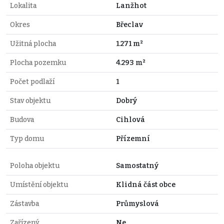
Lokalita
Lanžhot
Okres
Břeclav
Užitná plocha
1.271 m²
Plocha pozemku
4.293 m²
Počet podlaží
1
Stav objektu
Dobrý
Budova
Cihlová
Typ domu
Přízemní
Poloha objektu
Samostatný
Umístění objektu
Klidná část obce
Zástavba
Průmyslová
Zařízený
Ne