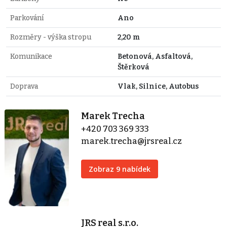
Parkování
Ano
Rozměry - výška stropu
2,20 m
Komunikace
Betonová, Asfaltová,
Štěrková
Doprava
Vlak, Silnice, Autobus
Marek Trecha
+420 703 369 333
marek.trecha@jrsreal.cz
Zobraz 9 nabídek
JRS real s.r.o.