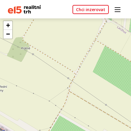
Chci inzerovat
+
−