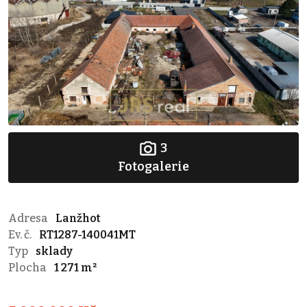
3
Fotogalerie
Adresa
Lanžhot
Ev. č.
RT1287-140041MT
Typ
sklady
Plocha
1 271 m²