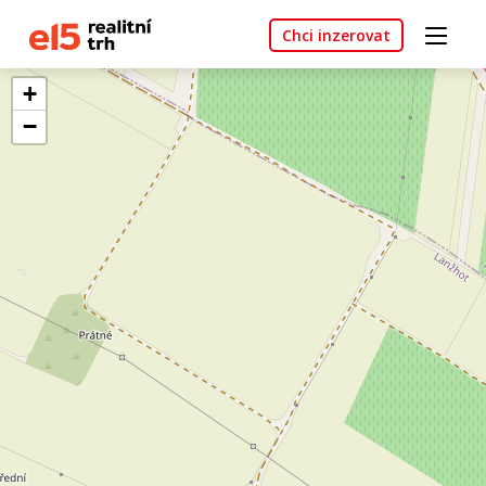
Chci inzerovat
+
−