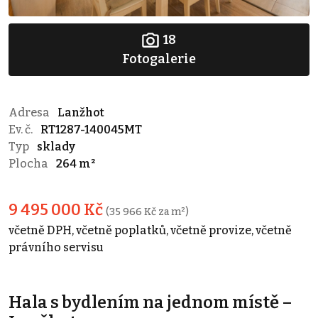
18
Fotogalerie
Adresa
Lanžhot
Ev. č.
RT1287-140045MT
Typ
sklady
Plocha
264 m²
9 495 000 Kč
(35 966 Kč za m²)
včetně DPH, včetně poplatků, včetně provize, včetně
právního servisu
Hala s bydlením na jednom místě –