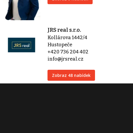
JRS real s.r.o.
Kollárova 1442/4
Hustopeče
+420 736 204 402
info@jrsreal.cz
Zobraz 48 nabídek
Kontaktovat
Tisk inzerátu
Sdílet inzerát
Nahlásit inzerát