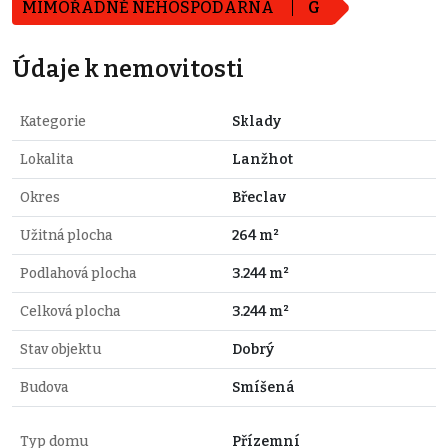
MIMOŘÁDNĚ NEHOSPODÁRNÁ
G
Údaje k nemovitosti
Kategorie
Sklady
Lokalita
Lanžhot
Okres
Břeclav
Užitná plocha
264 m²
Podlahová plocha
3.244 m²
Celková plocha
3.244 m²
Stav objektu
Dobrý
Budova
Smíšená
Typ domu
Přízemní