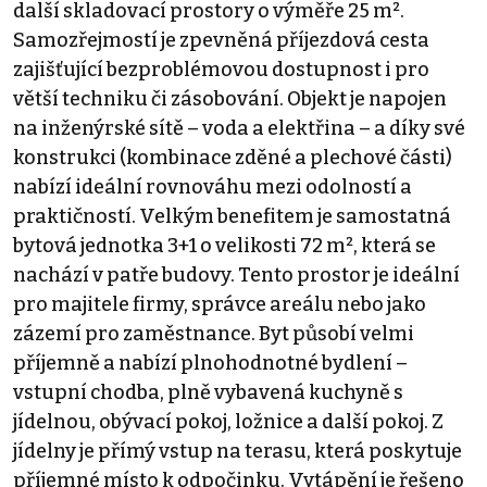
další skladovací prostory o výměře 25 m².
Samozřejmostí je zpevněná příjezdová cesta
zajišťující bezproblémovou dostupnost i pro
větší techniku či zásobování. Objekt je napojen
na inženýrské sítě – voda a elektřina – a díky své
konstrukci (kombinace zděné a plechové části)
nabízí ideální rovnováhu mezi odolností a
praktičností. Velkým benefitem je samostatná
bytová jednotka 3+1 o velikosti 72 m², která se
nachází v patře budovy. Tento prostor je ideální
pro majitele firmy, správce areálu nebo jako
zázemí pro zaměstnance. Byt působí velmi
příjemně a nabízí plnohodnotné bydlení –
vstupní chodba, plně vybavená kuchyně s
jídelnou, obývací pokoj, ložnice a další pokoj. Z
jídelny je přímý vstup na terasu, která poskytuje
příjemné místo k odpočinku. Vytápění je řešeno