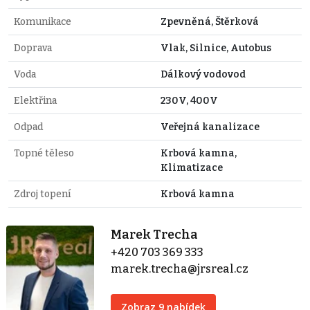
Komunikace
Zpevněná, Štěrková
Doprava
Vlak, Silnice, Autobus
Voda
Dálkový vodovod
Elektřina
230V, 400V
Odpad
Veřejná kanalizace
Topné těleso
Krbová kamna,
Klimatizace
Zdroj topení
Krbová kamna
Marek Trecha
+420 703 369 333
marek.trecha@jrsreal.cz
Zobraz 9 nabídek