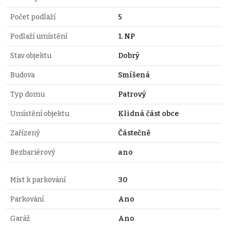
Počet podlaží
5
Podlaží umístění
1. NP
Stav objektu
Dobrý
Budova
Smíšená
Typ domu
Patrový
Umístění objektu
Klidná část obce
Zařízený
Částečně
Bezbariérový
ano
Míst k parkování
30
Parkování
Ano
Garáž
Ano