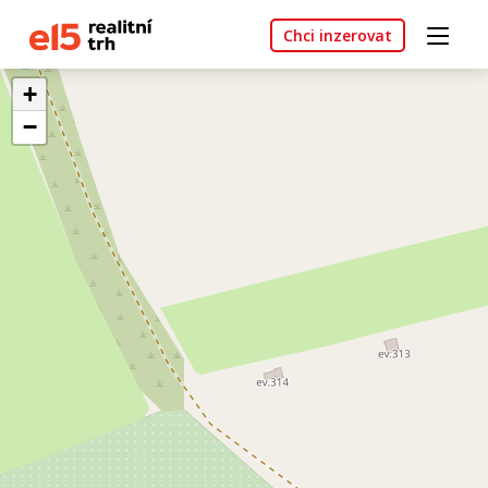
Chci inzerovat
+
−