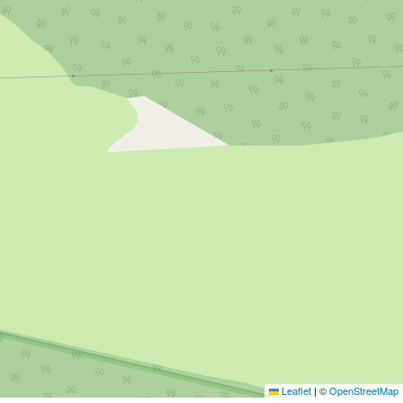
Leaflet
|
©
OpenStreetMap