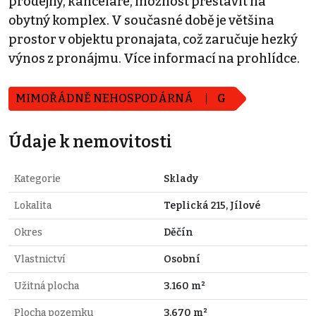
prodejny, kanceláře, možnost přestavit na
obytný komplex. V současné době je většina
prostor v objektu pronajata, což zaručuje hezký
výnos z pronájmu. Více informací na prohlídce.
MIMOŘÁDNĚ NEHOSPODÁRNÁ
G
Údaje k nemovitosti
Kategorie
Sklady
Lokalita
Teplická 215, Jílové
Okres
Děčín
Vlastnictví
Osobní
Užitná plocha
3.160 m²
Plocha pozemku
3.670 m²