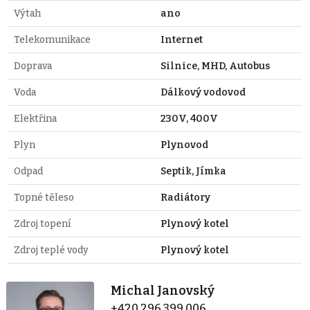
Výtah
ano
Telekomunikace
Internet
Doprava
Silnice, MHD, Autobus
Voda
Dálkový vodovod
Elektřina
230V, 400V
Plyn
Plynovod
Odpad
Septik, Jímka
Topné těleso
Radiátory
Zdroj topení
Plynový kotel
Zdroj teplé vody
Plynový kotel
Michal Janovský
+420 296 399 006