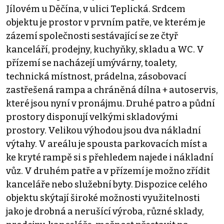
Jílovém u Děčína, v ulici Teplická. Srdcem
objektu je prostor v prvním patře, ve kterém je
zázemí společnosti sestávající se ze čtyř
kanceláří, prodejny, kuchyňky, skladu a WC. V
přízemí se nacházejí umývárny, toalety,
technická místnost, prádelna, zásobovací
zastřešená rampa a chráněná dílna + autoservis,
které jsou nyní v pronájmu. Druhé patro a půdní
prostory disponují velkými skladovými
prostory. Velikou výhodou jsou dva nákladní
výtahy. V areálu je spousta parkovacích míst a
ke kryté rampě si s přehledem najede i nákladní
vůz. V druhém patře a v přízemí je možno zřídit
kanceláře nebo služební byty. Dispozice celého
objektu skýtají široké možnosti využitelnosti
jako je drobná a nerušící výroba, různé sklady,