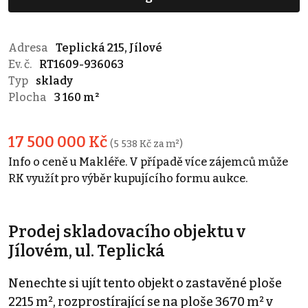
Adresa
Teplická 215, Jílové
Ev. č.
RT1609-936063
Typ
sklady
Plocha
3 160 m²
17 500 000 Kč
(5 538 Kč za m²)
Info o ceně u Makléře. V případě více zájemců může
RK využít pro výběr kupujícího formu aukce.
Prodej skladovacího objektu v
Jílovém, ul. Teplická
Nenechte si ujít tento objekt o zastavěné ploše
2215 m², rozprostírající se na ploše 3670 m² v