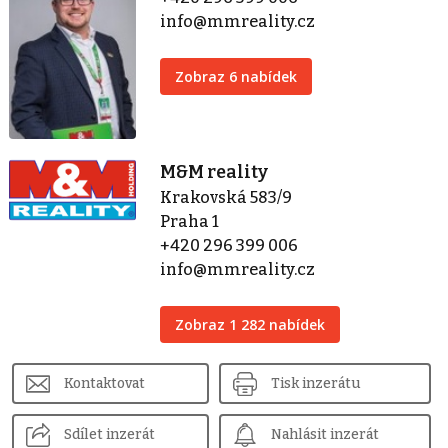
info@mmreality.cz
Zobraz 6 nabídek
M&M reality
Krakovská 583/9
Praha 1
+420 296 399 006
info@mmreality.cz
Zobraz 1 282 nabídek
Kontaktovat
Tisk inzerátu
Sdílet inzerát
Nahlásit inzerát