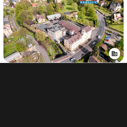
Prodej skladu 3 160 m², Jílové
17 500 000 Kč
(5 538 Kč za m²)
Typ
sklady
Plocha
3 160 m²