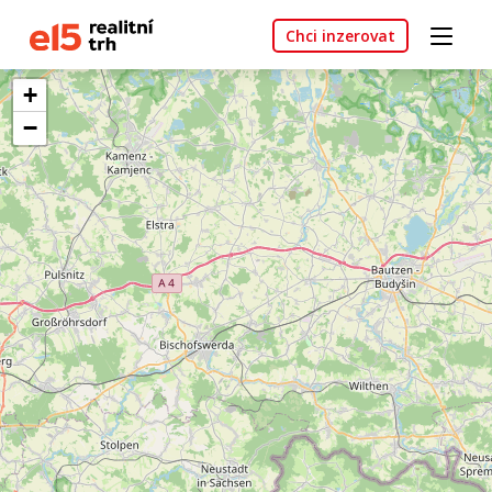
Chci inzerovat
+
−