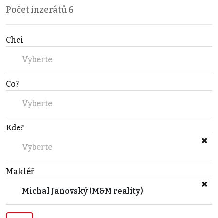
Počet inzerátů
6
Chci
Vyberte
Co?
Vyberte
Kde?
Vyberte
Makléř
Michal Janovský (M&M reality)