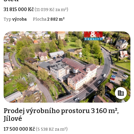
31 815 000 Kč
(11 039 Kč za m²)
Typ
výroba
Plocha
2 882 m²
Prodej výrobního prostoru 3 160 m²,
Jílové
17 500 000 Kč
(5 538 Kč za m²)