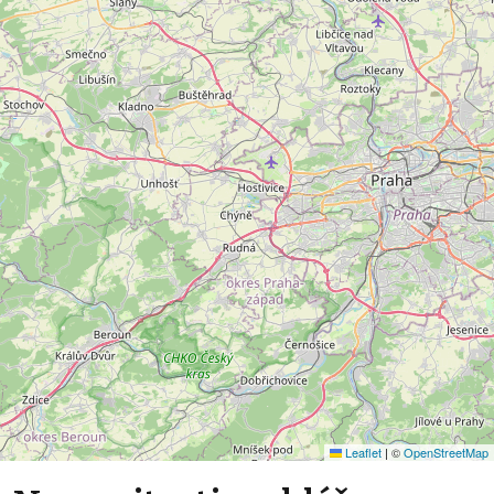
Leaflet
|
©
OpenStreetMap