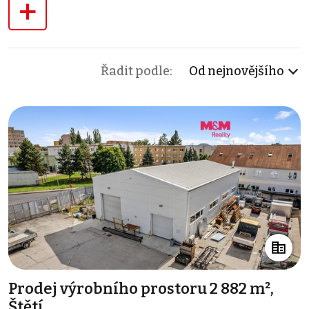
+
Řadit podle:
Od nejnovějšího
Prodej výrobního prostoru 2 882 m²,
Štětí