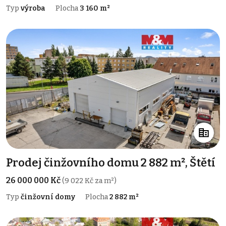
Typ
výroba
Plocha
3 160 m²
Prodej činžovního domu 2 882 m², Štětí
26 000 000 Kč
(9 022 Kč za m²)
Typ
činžovní domy
Plocha
2 882 m²