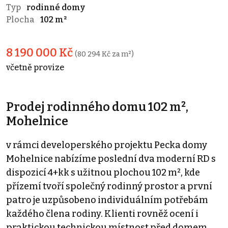
Typ
rodinné domy
Plocha
102 m²
8 190 000 Kč
(80 294 Kč za m²)
včetně provize
Prodej rodinného domu 102 m²,
Mohelnice
v rámci developerského projektu Pecka domy
Mohelnice nabízíme poslední dva moderní RD s
dispozicí 4+kk s užitnou plochou 102 m², kde
přízemí tvoří společný rodinný prostor a první
patro je uzpůsobeno individuálním potřebám
každého člena rodiny. Klienti rovněž ocení i
praktickou technickou místnost před domem.