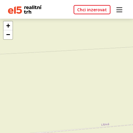
Chci inzerovat
+
−