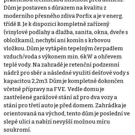
Dům je postaven s důrazem na kvalitu z
moderního přesného zdiva Porfix a je v energ.
třídě B. Je k dispozici kompletně zařízený
(vinylové podlahy a dlažba, sanita, okna, dveře s
obložkami), nechybí ani komín s krbovou
vložkou. Dům je vytápěn tepelným čerpadlem
vzduch/voda s výkonem min. 6kW a ohřevem
teplé vody. Na zahradě je retenční podzemní
nádrž pro sběr a následné využití dešťové vody s
kapacitou 2,2m3. Dům je kompletně dokončen
včetně přípravy na FVE. Vedle domu je
zastřešené garážové stání až pro dva vozy a
stání pro třetí auto je před domem. Zahrádka je
orientovaná na východ, tento dům je poslední ve
slepé ulici a nabízí nevyšší možnou míru
soukromí.