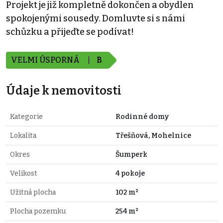
Projekt je již kompletně dokončen a obydlen
spokojenými sousedy. Domluvte si s námi
schůzku a přijeďte se podívat!
VELMI ÚSPORNÁ
B
Údaje k nemovitosti
Kategorie
Rodinné domy
Lokalita
Třešňová, Mohelnice
Okres
Šumperk
Velikost
4 pokoje
Užitná plocha
102 m²
Plocha pozemku
254 m²