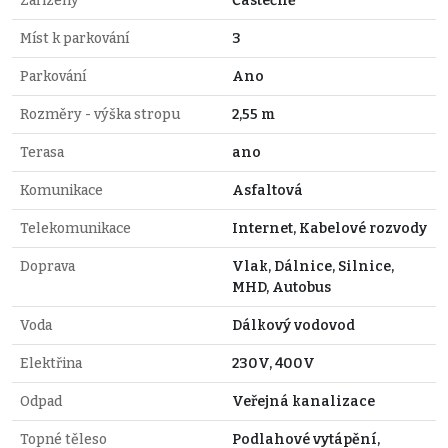
Zařízený
Částečně
Míst k parkování
3
Parkování
Ano
Rozměry - výška stropu
2,55 m
Terasa
ano
Komunikace
Asfaltová
Telekomunikace
Internet, Kabelové rozvody
Doprava
Vlak, Dálnice, Silnice,
MHD, Autobus
Voda
Dálkový vodovod
Elektřina
230V, 400V
Odpad
Veřejná kanalizace
Topné těleso
Podlahové vytápění,