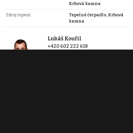
Krbová kamna
Zdroj topení
Tepelné čerpadlo, Krbová
kamna
Lukáš Kouřil
+420 602 222 618
lukas@metr2reality.cz
Zobraz 5 nabídek
metr2 reality s.r.o.
Litovelská 1340/2c
Olomouc
+420 724 731 324
info@metr2reality.cz
Zobraz 46 nabídek