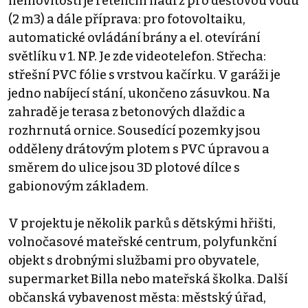
nemovitosti je retenční nádrž pro dešťovou vodu
(2 m3) a dále příprava: pro fotovoltaiku,
automatické ovládání brány a el. otevírání
světlíku v 1. NP. Je zde videotelefon. Střecha:
střešní PVC fólie s vrstvou kačírku. V garáži je
jedno nabíjecí stání, ukončeno zásuvkou. Na
zahradě je terasa z betonových dlaždic a
rozhrnutá ornice. Sousedící pozemky jsou
odděleny drátovým plotem s PVC úpravou a
směrem do ulice jsou 3D plotové dílce s
gabionovým základem.
V projektu je několik parků s dětskými hřišti,
volnočasové mateřské centrum, polyfunkční
objekt s drobnými službami pro obyvatele,
supermarket Billa nebo mateřská školka. Další
občanská vybavenost města: městský úřad,