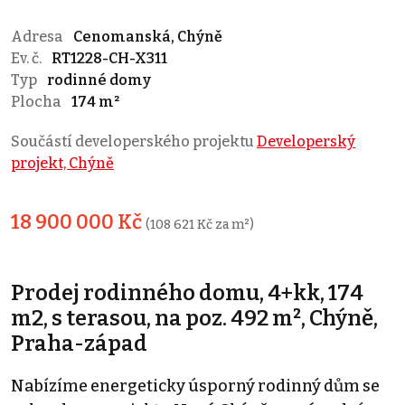
Adresa
Cenomanská, Chýně
Ev. č.
RT1228-CH-X311
Typ
rodinné domy
Plocha
174 m²
Součástí developerského projektu
Developerský
projekt, Chýně
18 900 000 Kč
(108 621 Kč za m²)
Prodej rodinného domu, 4+kk, 174
m2, s terasou, na poz. 492 m², Chýně,
Praha-západ
Nabízíme energeticky úsporný rodinný dům se