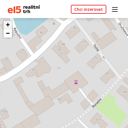
Chci inzerovat
+
−