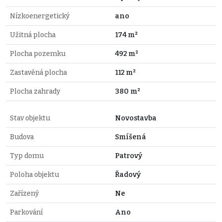
Nízkoenergetický
ano
Užitná plocha
174 m²
Plocha pozemku
492 m²
Zastavěná plocha
112 m²
Plocha zahrady
380 m²
Stav objektu
Novostavba
Budova
Smíšená
Typ domu
Patrový
Poloha objektu
Řadový
Zařízený
Ne
Parkování
Ano