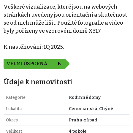
Veškeré vizualizace, které jsou na webových
stránkách uvedeny jsou orientační a skutečnost
se od nich může lišit. Použité fotografie a video
byly pořízeny ve vzorovém domě X317.
K nastěhování: 1Q 2025.
VELMI ÚSPORNÁ
B
Údaje k nemovitosti
Kategorie
Rodinné domy
Lokalita
Cenomanská, Chýně
Okres
Praha-západ
Velikost
4 pokoje