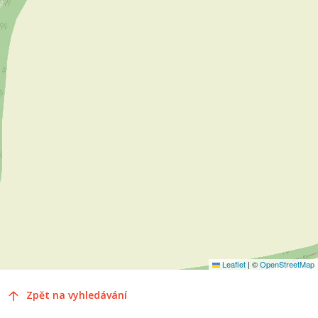
Leaflet
|
©
OpenStreetMap
Zpět na vyhledávání