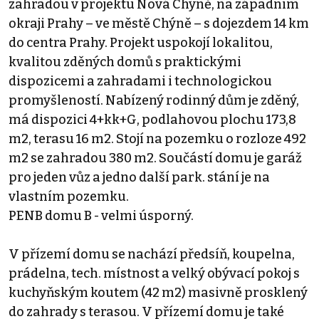
zahradou v projektu Nová Chýně, na západním
okraji Prahy – ve městě Chýně – s dojezdem 14 km
do centra Prahy. Projekt uspokojí lokalitou,
kvalitou zděných domů s praktickými
dispozicemi a zahradami i technologickou
promyšleností. Nabízený rodinný dům je zděný,
má dispozici 4+kk+G, podlahovou plochu 173,8
m2, terasu 16 m2. Stojí na pozemku o rozloze 492
m2 se zahradou 380 m2. Součástí domu je garáž
pro jeden vůz a jedno další park. stání je na
vlastním pozemku.
PENB domu B - velmi úsporný.
V přízemí domu se nachází předsíň, koupelna,
prádelna, tech. místnost a velký obývací pokoj s
kuchyňským koutem (42 m2) masivně prosklený
do zahrady s terasou. V přízemí domu je také