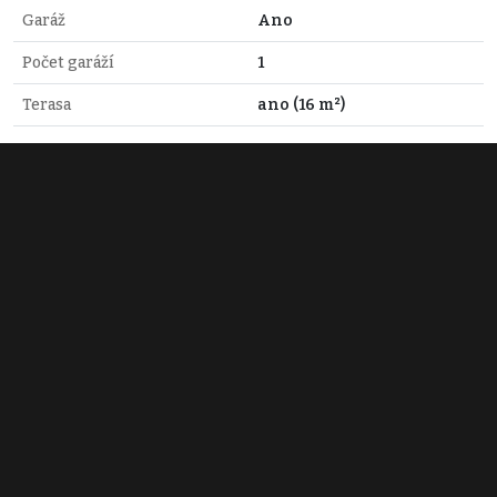
Garáž
Ano
Počet garáží
1
Terasa
ano (16 m²)
Romana Čermáková
+420 770 181 181
romana.cermakova@luxent.cz
Zobraz 8 nabídek
LUXENT s.r.o.
Pařížská 205/23
Praha 1
+420 731 300 400
info@luxent.cz