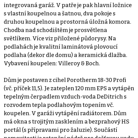
integrovaná garáž. V patře je pak hlavní ložnice
s vlastní koupelnou a šatnou, dva pokoje s
druhou koupelnou a prostorná úložná komora.
Chodba nad schodištěm je prosvětlena
světlíkem. Více viz přiložené půdorysy. Na
podlahách je kvalitní laminátová plovoucí
podlaha (dekor dle domu) a keramická dlažba.
Vybavení koupelen: Villeroy & Boch.
Dům je postaven z cihel Porotherm 18-30 Profi
(vč. příček 11,5). Je zateplen 120 mm EPS a vytápěn
tepelným čerpadlem vzduch-voda DeDitrich s
rozvodem tepla podlahovým topením vč.
koupelen. V garáži vytápění radiátorem. Dům
má okna s trojitým zasklením a bezprahový HS
portál (s přípravami pro žaluzie). Součástí