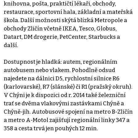
knihovna, pošta, praktičtí lékaři, obchody,
restaurace, sportovní hala, základní a mateřská
škola. Další možnosti skýtá blízká Metropole a
obchody Zličín včetně IKEA, Tesco, Globus,
Datart, DM drogerie, PetCenter, Starbucks a
další.
Dostupnost je hladká: autem, regionálním
autobusem nebo vlakem. Pohodlně odsud
najedete na dálnici D5, rychlostní silnice R6
(karlovarské), R7 (slánské) či R1 (pražský okruh).
V Chýni je k dispozici od r. 2014 také železniční
trať se dvěma vlakovými zastávkami Chýně a
Chýně-jih. Autobusové spojení na metro B-Zličín
a metro A-Motol zajišťují regionální linky 347 a
358 a cesta trvá jen pouhých 12 min.