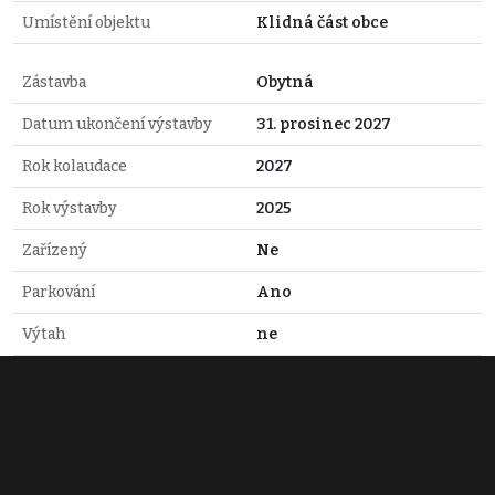
Umístění objektu
Klidná část obce
Zástavba
Obytná
Datum ukončení výstavby
31. prosinec 2027
Rok kolaudace
2027
Rok výstavby
2025
Zařízený
Ne
Parkování
Ano
Výtah
ne
Terasa
ano
Komunikace
Asfaltová
Telekomunikace
Kabelové rozvody