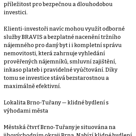
příležitost pro bezpečnou a dlouhodobou
investici.
Klienti-investoři navíc mohou využít odborné
služby BRAVIS a bezplatné nacenění tržního
nájemného pro daný byt i i kompletní správu
nemovitosti, která zahrnuje vyhledání
prověřených nájemníků, smluvní zajištění,
inkaso plateb i pravidelné vyúčtování. Díky
tomu se investice stává bezstarostnou a
maximálně efektivní.
Lokalita Brno-Tuřany — klidné bydlení s
výhodami města
Městská čtvrť Brno‑Tuřany je situována na
jihovýchodním okraji Brna. Nabízí klidné bydlení