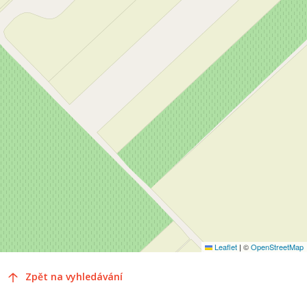
Leaflet
|
©
OpenStreetMap
Zpět na vyhledávání