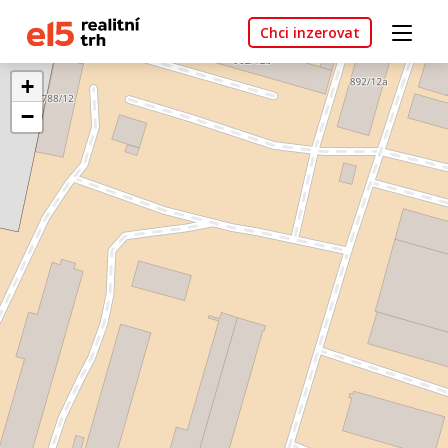
Chci inzerovat
+
−