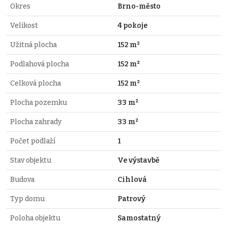
Okres
Brno-město
Velikost
4 pokoje
Užitná plocha
152 m²
Podlahová plocha
152 m²
Celková plocha
152 m²
Plocha pozemku
33 m²
Plocha zahrady
33 m²
Počet podlaží
1
Stav objektu
Ve výstavbě
Budova
Cihlová
Typ domu
Patrový
Poloha objektu
Samostatný