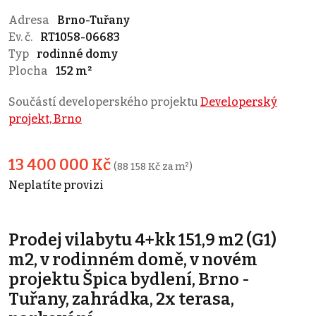
Adresa
Brno-Tuřany
Ev. č.
RT1058-06683
Typ
rodinné domy
Plocha
152 m²
Součástí developerského projektu
Developerský
projekt, Brno
13 400 000 Kč
(88 158 Kč za m²)
Neplatíte provizi
Prodej vilabytu 4+kk 151,9 m2 (G1)
m2, v rodinném domě, v novém
projektu Špica bydlení, Brno -
Tuřany, zahrádka, 2x terasa,