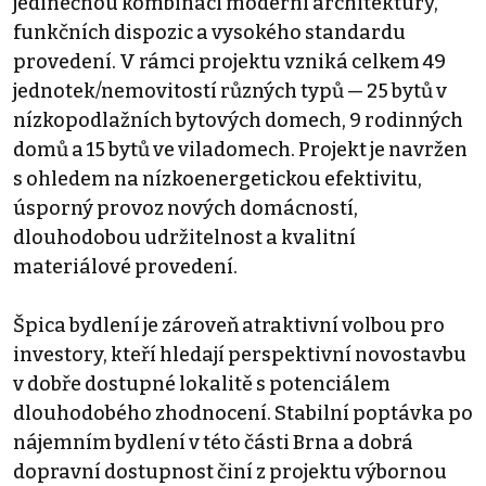
jedinečnou kombinaci moderní architektury,
funkčních dispozic a vysokého standardu
provedení. V rámci projektu vzniká celkem 49
jednotek/nemovitostí různých typů — 25 bytů v
nízkopodlažních bytových domech, 9 rodinných
domů a 15 bytů ve viladomech. Projekt je navržen
s ohledem na nízkoenergetickou efektivitu,
úsporný provoz nových domácností,
dlouhodobou udržitelnost a kvalitní
materiálové provedení.
Špica bydlení je zároveň atraktivní volbou pro
investory, kteří hledají perspektivní novostavbu
v dobře dostupné lokalitě s potenciálem
dlouhodobého zhodnocení. Stabilní poptávka po
nájemním bydlení v této části Brna a dobrá
dopravní dostupnost činí z projektu výbornou