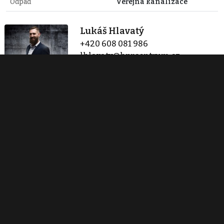
Odpad
Veřejná kanalizace
Lukáš Hlavatý
+420 608 081 986
lhlavaty@hprcentrum.cz
Zobraz 4 nabídky
Vítejte v HPR Centrum, s.r.o.
Křenová 504/53
Brno
+420 775 111 112
info@hprcentrum.cz
Zobraz 4 nabídky
Kontaktovat
Tisk inzerátu