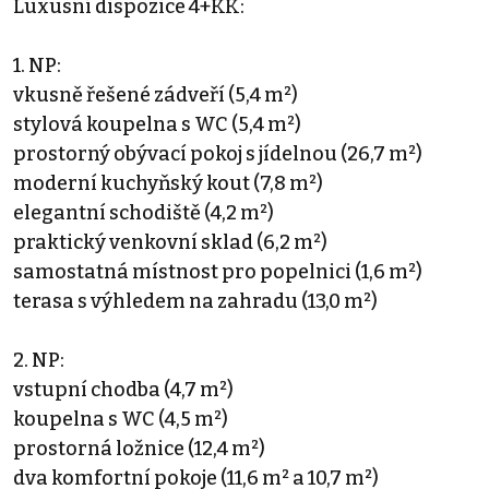
Luxusní dispozice 4+KK:
1. NP:
vkusně řešené zádveří (5,4 m²)
stylová koupelna s WC (5,4 m²)
prostorný obývací pokoj s jídelnou (26,7 m²)
moderní kuchyňský kout (7,8 m²)
elegantní schodiště (4,2 m²)
praktický venkovní sklad (6,2 m²)
samostatná místnost pro popelnici (1,6 m²)
terasa s výhledem na zahradu (13,0 m²)
2. NP:
vstupní chodba (4,7 m²)
koupelna s WC (4,5 m²)
prostorná ložnice (12,4 m²)
dva komfortní pokoje (11,6 m² a 10,7 m²)