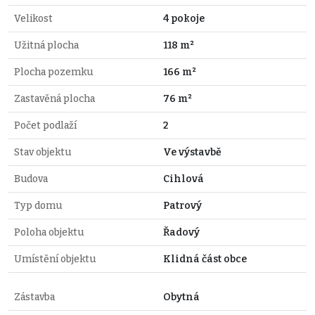
Velikost
4 pokoje
Užitná plocha
118 m²
Plocha pozemku
166 m²
Zastavěná plocha
76 m²
Počet podlaží
2
Stav objektu
Ve výstavbě
Budova
Cihlová
Typ domu
Patrový
Poloha objektu
Řadový
Umístění objektu
Klidná část obce
Zástavba
Obytná