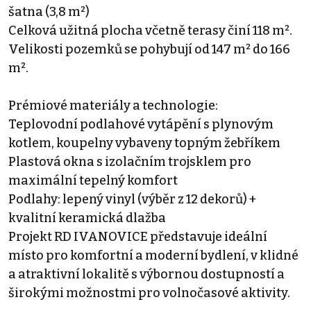
šatna (3,8 m²)
Celková užitná plocha včetně terasy činí 118 m².
Velikosti pozemků se pohybují od 147 m² do 166
m².
Prémiové materiály a technologie:
Teplovodní podlahové vytápění s plynovým
kotlem, koupelny vybaveny topným žebříkem
Plastová okna s izolačním trojsklem pro
maximální tepelný komfort
Podlahy: lepený vinyl (výběr z 12 dekorů) +
kvalitní keramická dlažba
Projekt RD IVANOVICE představuje ideální
místo pro komfortní a moderní bydlení, v klidné
a atraktivní lokalitě s výbornou dostupností a
širokými možnostmi pro volnočasové aktivity.