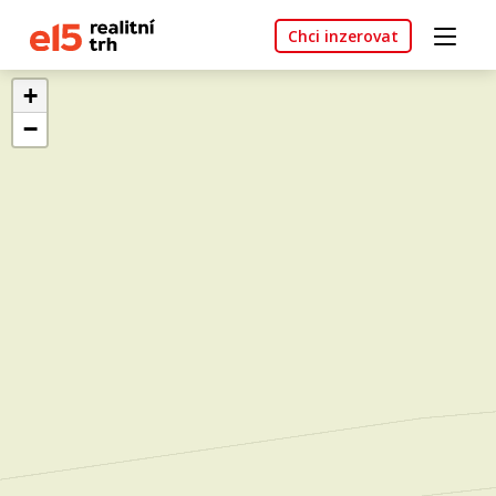
Chci inzerovat
+
−