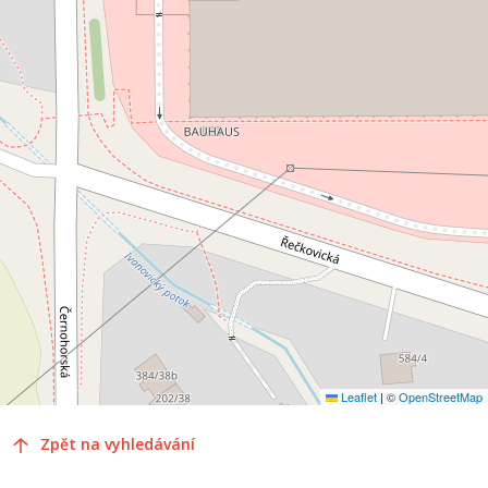
Leaflet
|
©
OpenStreetMap
Zpět na vyhledávání