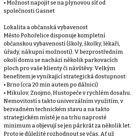
• Možnost napojit se na plynovou síť od
společnosti Gasnet
Lokalita a občanská vybavenost
Město Pohořelice disponuje kompletní
občanskou vybaveností (školy, školky, lékaři,
úřady, nákupní možnosti). V bezprostředním
okolí domu se nachází několik parkovacích
ploch pro vaše klienty či návštěvy. Velkým
benefitem je vynikající strategická dostupnost:
• Brno (cca 20 min autem po dálnici)
• Mikulov, Znojmo, Hustopeče v rychlém dosahu.
Nemovitostí s takto univerzálním využitím, v
bezvadném technickém stavu a na takto
strategickém místě je na trhu naprosté
minimum a objevují se jen párkrát za několik let.
Proto je důležité rozhodnout se včas. Ať už