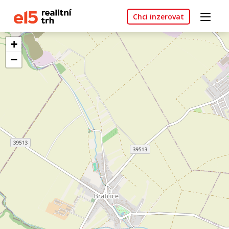
Chci inzerovat
+
−