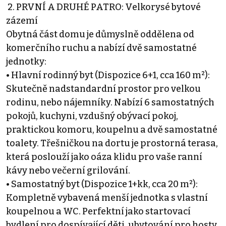
️ 2. PRVNÍ A DRUHÉ PATRO: Velkorysé bytové
zázemí
Obytná část domu je důmyslně oddělena od
komerčního ruchu a nabízí dvě samostatné
jednotky:
• Hlavní rodinný byt (Dispozice 6+1, cca 160 m²):
Skutečně nadstandardní prostor pro velkou
rodinu, nebo nájemníky. Nabízí 6 samostatných
pokojů, kuchyni, vzdušný obývací pokoj,
praktickou komoru, koupelnu a dvě samostatné
toalety. Třešničkou na dortu je prostorná terasa,
která poslouží jako oáza klidu pro vaše ranní
kávy nebo večerní grilování.
• Samostatný byt (Dispozice 1+kk, cca 20 m²):
Kompletně vybavená menší jednotka s vlastní
koupelnou a WC. Perfektní jako startovací
bydlení pro dospívající děti, ubytování pro hosty,