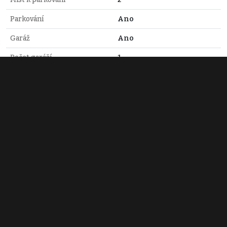
Parkování
Ano
Garáž
Ano
Počet garáží
1
Telekomunikace
Internet
Doprava
Vlak, Dálnice, Silnice,
Autobus
Voda
Dálkový vodovod
Elektřina
230V, 400V
Odpad
Veřejná kanalizace
Mgr. Michal Staněk
+420 773 756 711
m.stanek@rkcoloseum.cz