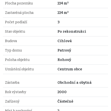
Plocha pozemku
224 m²
Zastavěná plocha
224 m²
Počet podlaží
3
Stav objektu
Po rekonstrukci
Budova
Cihlová
Typ domu
Patrový
Poloha objektu
Rohový
Umístění objektu
Centrum obce
Zástavba
Obchodní a obytná
Rok výstavby
2000
Zařízený
Částečně
Míst k parkování
2