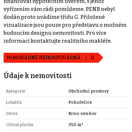
financovat hypotéčním úvěrem, s jehož
vyřízením vám rádi pomůžeme. PENB nebyl
dodán proto uvádíme třídu G. Přiložené
vizualizace jsou pouze pro představu o možném
budoucím designu nemovitosti. Pro více
informací kontaktujte realitního makléře.
MIMOŘÁDNĚ NEHOSPODÁRNÁ
G
Údaje k nemovitosti
Kategorie
Obchodní prostory
Lokalita
Pohořelice
Okres
Brno-venkov
Užitná plocha
350 m²