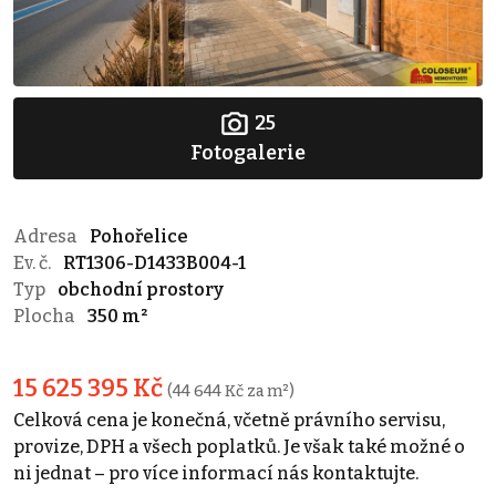
25
Fotogalerie
Adresa
Pohořelice
Ev. č.
RT1306-D1433B004-1
Typ
obchodní prostory
Plocha
350 m²
15 625 395 Kč
(44 644 Kč za m²)
Celková cena je konečná, včetně právního servisu,
provize, DPH a všech poplatků. Je však také možné o
ni jednat – pro více informací nás kontaktujte.