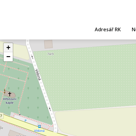
Adresář RK
N
+
−