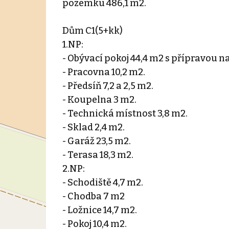
pozemku 486,1 m2.
Dům C1(5+kk)
1.NP:
- Obývací pokoj 44,4 m2 s přípravou n
- Pracovna 10,2 m2.
- Předsíň 7,2 a 2,5 m2.
- Koupelna 3 m2.
- Technická místnost 3,8 m2.
- Sklad 2,4 m2.
- Garáž 23,5 m2.
- Terasa 18,3 m2.
2.NP:
- Schodiště 4,7 m2.
- Chodba 7 m2
- Ložnice 14,7 m2.
- Pokoj 10,4 m2.