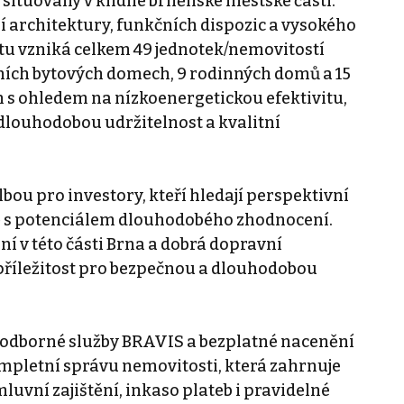
 situovaný v klidné brněnské městské části.
 architektury, funkčních dispozic a vysokého
tu vzniká celkem 49 jednotek/nemovitostí
ních bytových domech, 9 rodinných domů a 15
n s ohledem na nízkoenergetickou efektivitu,
louhodobou udržitelnost a kvalitní
lbou pro investory, kteří hledají perspektivní
ě s potenciálem dlouhodobého zhodnocení.
í v této části Brna a dobrá dopravní
příležitost pro bezpečnou a dlouhodobou
t odborné služby BRAVIS a bezplatné nacenění
ompletní správu nemovitosti, která zahrnuje
uvní zajištění, inkaso plateb i pravidelné