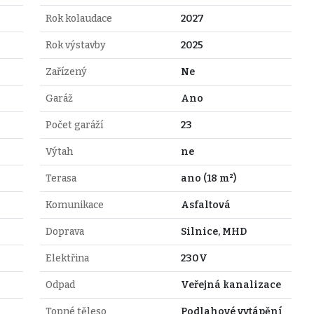
Rok kolaudace
2027
Rok výstavby
2025
Zařízený
Ne
Garáž
Ano
Počet garáží
23
Výtah
ne
Terasa
ano (18 m²)
Komunikace
Asfaltová
Doprava
Silnice, MHD
Elektřina
230V
Odpad
Veřejná kanalizace
Topné těleso
Podlahové vytápění