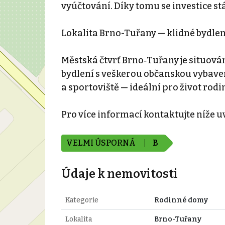
vyúčtování. Díky tomu se investice s
Lokalita Brno-Tuřany — klidné bydle
Městská čtvrť Brno‑Tuřany je situová
bydlení s veškerou občanskou vybaveno
a sportoviště — ideální pro život rodin
Pro více informací kontaktujte níže
VELMI ÚSPORNÁ
B
Údaje k nemovitosti
Kategorie
Rodinné domy
Lokalita
Brno-Tuřany