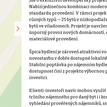
Jde o exkluzivní developerský projekt
Nabízí jedinečnou kombinaci moderní
standardu provedení. V rámci projek
různých typů — 25 bytů v nízkopodlaž
bytů ve viladomech. Projekt je navrže
úsporný provoz nových domácností, d
materiálové provedení.
Špica bydlení je zároveň atraktivní vo
novostavbu v dobře dostupné lokalit
Stabilní poptávka po nájemním bydlen
dostupnost činí z projektu výbornou 
investici.
Klienti-investoři navíc mohou využí
tržního nájemného pro daný byt i i k
vyhledání prověřených nájemníků, sml