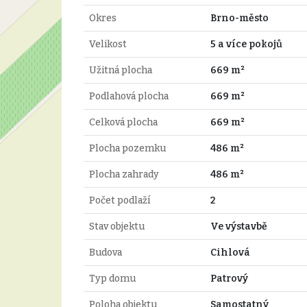
Okres
Brno-město
Velikost
5 a více pokojů
Užitná plocha
669 m²
Podlahová plocha
669 m²
Celková plocha
669 m²
Plocha pozemku
486 m²
Plocha zahrady
486 m²
Počet podlaží
2
Stav objektu
Ve výstavbě
Budova
Cihlová
Typ domu
Patrový
Poloha objektu
Samostatný