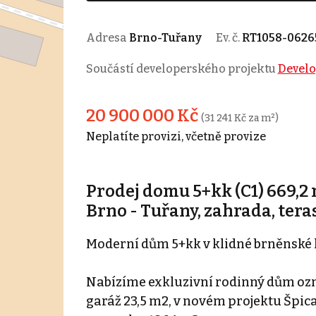
Adresa
Brno-Tuřany
Ev. č.
RT1058-0626
Součástí developerského projektu
Develo
20 900 000 Kč
(31 241 Kč za m²)
Neplatíte provizi, včetně provize
Prodej domu 5+kk (C1) 669,2
Brno - Tuřany, zahrada, teras
Moderní dům 5+kk v klidné brněnské l
Nabízíme exkluzivní rodinný dům ozna
garáž 23,5 m2, v novém projektu Špica