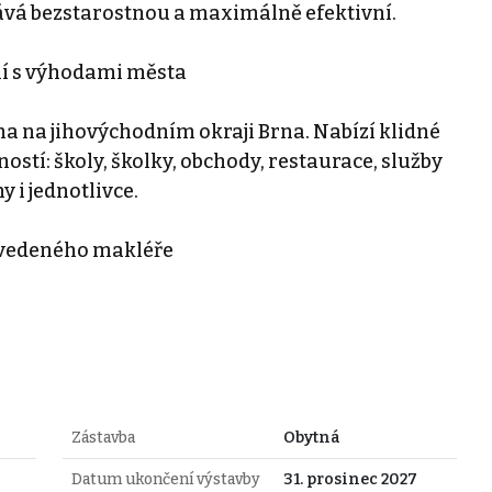
tává bezstarostnou a maximálně efektivní.
ní s výhodami města
na na jihovýchodním okraji Brna. Nabízí klidné
stí: školy, školky, obchody, restaurace, služby
y i jednotlivce.
 uvedeného makléře
Zástavba
Obytná
Datum ukončení výstavby
31. prosinec 2027