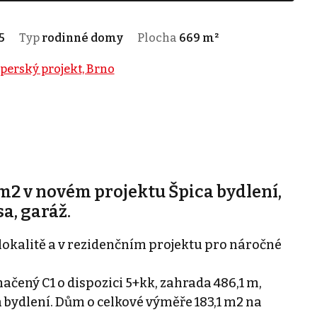
5
Typ
rodinné domy
Plocha
669 m²
perský projekt, Brno
 m2 v novém projektu Špica bydlení,
a, garáž.
okalitě a v rezidenčním projektu pro náročné
čený C1 o dispozici 5+kk, zahrada 486,1 m,
 bydlení. Dům o celkové výměře 183,1 m2 na