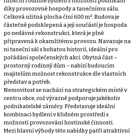
funkční rodinné bydlení s možností podnikání
díky provozovně hospody a tanečnímu sálu.
Celková užitná plocha činí 600 m². Budova je
částečně podsklepená a její součástí je hospoda
po nedávné rekonstrukci, která je plně
připravená k okamžitému provozu. Navazuje na
ni taneční sál s bohatou historií, ideální pro
pořádání společenských akcí. Obytná část –
prostorný rodinný dům – nabízí budoucím
majitelům možnost rekonstrukce dle vlastních
představ a potřeb.
Nemovitost se nachází na strategickém místě v
centru obce, což výrazně podporuje jakékoliv
podnikatelské záměry. Představuje ideální
kombinaci bydlení v klidném prostředí s
možností provozování hostinské činnosti.
Mezi hlavní výhody této nabídky patří atraktivní