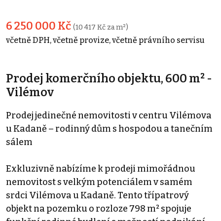
6 250 000 Kč
(10 417 Kč za m²)
včetně DPH, včetně provize, včetně právního servisu
Prodej komerčního objektu, 600 m² -
Vilémov
Prodej jedinečné nemovitosti v centru Vilémova
u Kadaně – rodinný dům s hospodou a tanečním
sálem
Exkluzivně nabízíme k prodeji mimořádnou
nemovitost s velkým potenciálem v samém
srdci Vilémova u Kadaně. Tento třípatrový
objekt na pozemku o rozloze 798 m² spojuje