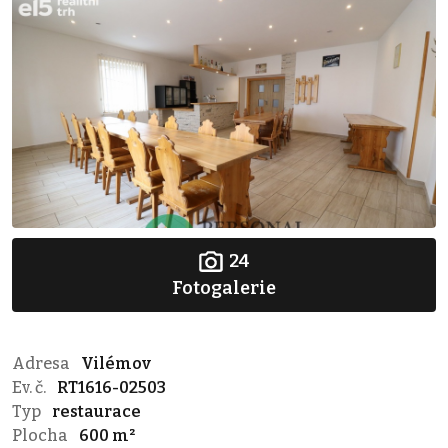
24
Fotogalerie
Adresa
Vilémov
Ev. č.
RT1616-02503
Typ
restaurace
Plocha
600 m²