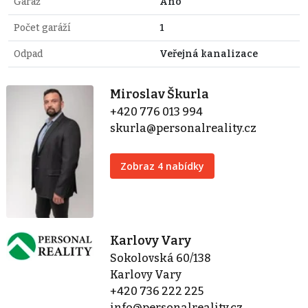
Garáž
Ano
Počet garáží
1
Odpad
Veřejná kanalizace
Miroslav Škurla
+420 776 013 994
skurla@personalreality.cz
Zobraz 4 nabídky
Karlovy Vary
Sokolovská 60/138
Karlovy Vary
+420 736 222 225
info@personalreality.cz