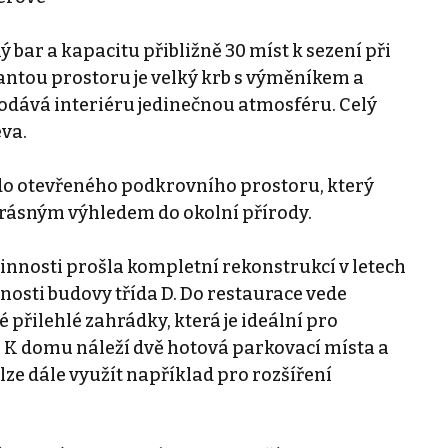
 bar a kapacitu přibližně 30 míst k sezení při
tou prostoru je velký krb s výměníkem a
odává interiéru jedinečnou atmosféru. Celý
eva.
 do otevřeného podkrovního prostoru, který
krásným výhledem do okolní přírody.
innosti prošla kompletní rekonstrukcí v letech
osti budovy třída D. Do restaurace vede
přilehlé zahrádky, která je ideální pro
. K domu náleží dvě hotová parkovací místa a
ze dále využít například pro rozšíření