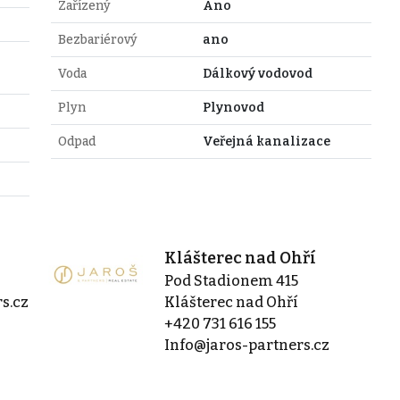
Zařízený
Ano
Bezbariérový
ano
Voda
Dálkový vodovod
Plyn
Plynovod
Odpad
Veřejná kanalizace
Klášterec nad Ohří
Pod Stadionem 415
s.cz
Klášterec nad Ohří
+420 731 616 155
Info@jaros-partners.cz