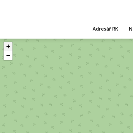
Adresář RK
N
+
−