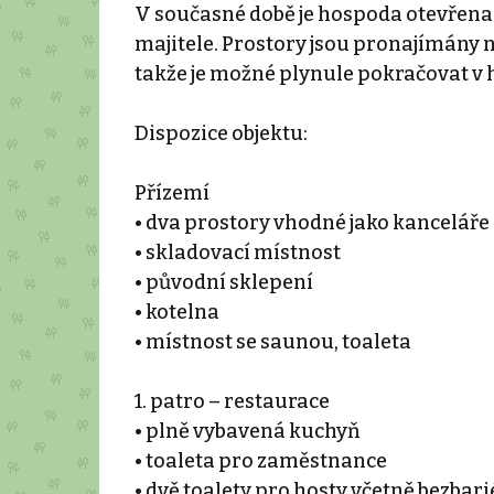
V současné době je hospoda otevřena 
majitele. Prostory jsou pronajímány n
takže je možné plynule pokračovat v h
Dispozice objektu:
Přízemí
• dva prostory vhodné jako kanceláře
• skladovací místnost
• původní sklepení
• kotelna
• místnost se saunou, toaleta
1. patro – restaurace
• plně vybavená kuchyň
• toaleta pro zaměstnance
• dvě toalety pro hosty včetně bezbar