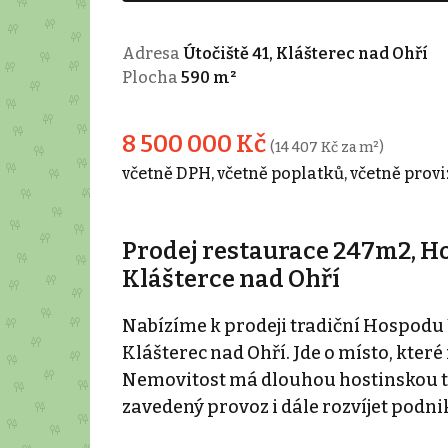
Adresa
Útočiště 41, Klášterec nad Ohří
Plocha
590 m²
8 500 000 Kč
(14 407 Kč za m²)
včetně DPH, včetně poplatků, včetně provi
Prodej restaurace 247m2, Ho
Klášterce nad Ohří
Nabízíme k prodeji tradiční Hospodu 
Klášterec nad Ohří. Jde o místo, které 
Nemovitost má dlouhou hostinskou tra
zavedený provoz i dále rozvíjet podni