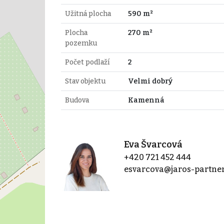
Užitná plocha
590 m²
Plocha
270 m²
pozemku
Počet podlaží
2
Stav objektu
Velmi dobrý
Budova
Kamenná
Eva Švarcová
+420 721 452 444
esvarcova@jaros-partner