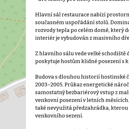
Hlavní sál restaurace nabízí prostorný
současném uspořádání stolů. Dominan
rozvody tepla po celém domě, který d
interiér je vybudován z masivního dř
Z hlavního sálu vede velké schodiště
poskytuje hostům klidné posezení s 
Budova s dlouhou historií hostinské č
2003–2005. Průkaz energetické náročn
samostatný bezbariérový vstup z malé 
venkovní posezení v letních měsících
také nevyužitá předzahrádka, kterou l
venkovního sezení.