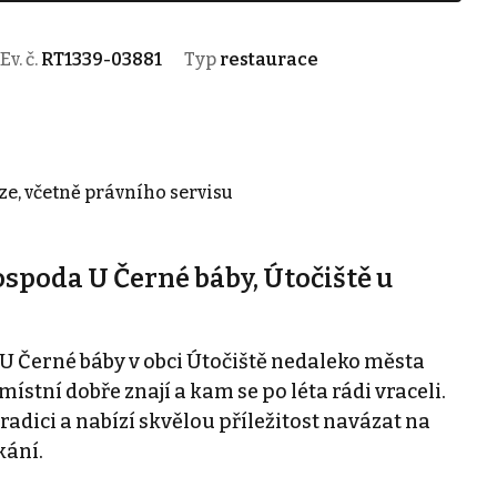
Ev. č.
RT1339-03881
Typ
restaurace
ze, včetně právního servisu
spoda U Černé báby, Útočiště u
U Černé báby v obci Útočiště nedaleko města
místní dobře znají a kam se po léta rádi vraceli.
dici a nabízí skvělou příležitost navázat na
kání.