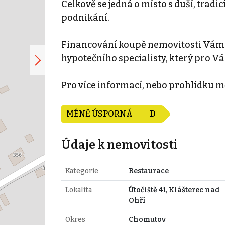
Celkově se jedná o místo s duší, tradi
podnikání.
Financování koupě nemovitosti Vám 
hypotečního specialisty, který pro Vá
Pro více informací, nebo prohlídku m
MÉNĚ ÚSPORNÁ
D
Údaje k nemovitosti
Kategorie
Restaurace
Lokalita
Útočiště 41, Klášterec nad
Ohří
Okres
Chomutov