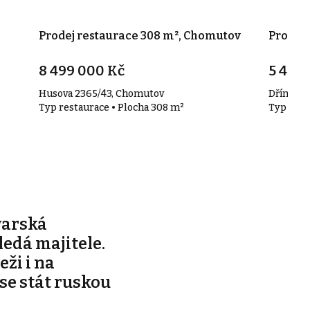
Prodej restaurace 308 m², Chomutov
Prodej 
8 499 000 Kč
5 460
Husova 2365/43, Chomutov
Dřínovsk
Typ restaurace • Plocha 308 m²
Typ rest
varská
edá majitele.
ži i na
 se stát ruskou