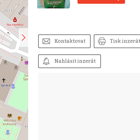
Kontaktovat
Tisk inzerá
Nahlásit inzerát