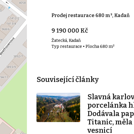
600 m², Vilémov
Prodej restaurace 680 m², Kadaň
9 190 000 Kč
Žatecká, Kadaň
a 600 m²
Typ restaurace • Plocha 680 m²
Související články
Slavná karlo
porcelánka hl
Dodávala pape
Titanic, měla
vesnicí