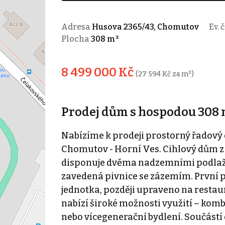
Adresa
Husova 2365/43, Chomutov
Ev. č
Plocha
308 m²
8 499 000 Kč
(27 594 Kč za m²)
Prodej dům s hospodou 308 m
Nabízíme k prodeji prostorný řadový 
Chomutov - Horní Ves. Cihlový dům z
disponuje dvěma nadzemními podlaží
zavedená pivnice se zázemím. První 
jednotka, později upraveno na resta
nabízí široké možnosti využití – komb
nebo vícegenerační bydlení. Součást