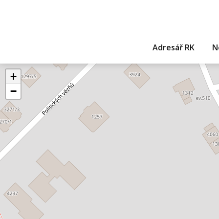
Adresář RK
N
+
−