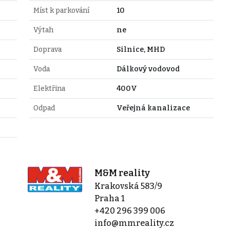
Míst k parkování
10
Výtah
ne
Doprava
Silnice, MHD
Voda
Dálkový vodovod
Elektřina
400V
Odpad
Veřejná kanalizace
M&M reality
Krakovská 583/9
Praha 1
+420 296 399 006
info@mmreality.cz