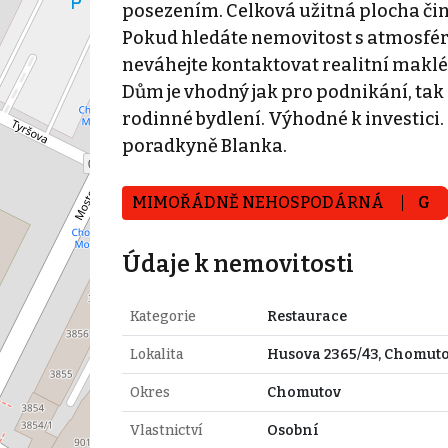
posezením. Celková užitná plocha čin
Pokud hledáte nemovitost s atmosféro
neváhejte kontaktovat realitní maklé
Dům je vhodný jak pro podnikání, tak
rodinné bydlení. Výhodné k investici.
poradkyně Blanka.
MIMOŘÁDNĚ NEHOSPODÁRNÁ
G
Údaje k nemovitosti
Kategorie
Restaurace
Lokalita
Husova 2365/43, Chomut
Okres
Chomutov
Vlastnictví
Osobní