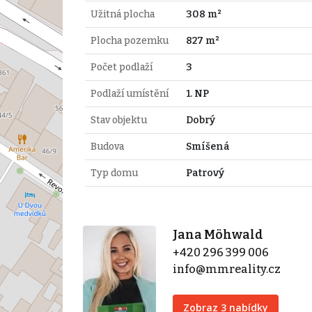
Užitná plocha
308 m²
Plocha pozemku
827 m²
Počet podlaží
3
Podlaží umístění
1. NP
Stav objektu
Dobrý
Budova
Smíšená
Typ domu
Patrový
Jana Möhwald
+420 296 399 006
info@mmreality.cz
Zobraz 3 nabídky