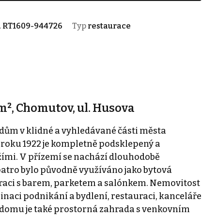
.
RT1609-944726
Typ
restaurace
², Chomutov, ul. Husova
dům v klidné a vyhledávané části města
 roku 1922 je kompletně podsklepený a
mi. V přízemí se nachází dlouhodobě
patro bylo původně využíváno jako bytová
uraci s barem, parketem a salónkem. Nemovitost
inaci podnikání a bydlení, restauraci, kanceláře
í domu je také prostorná zahrada s venkovním