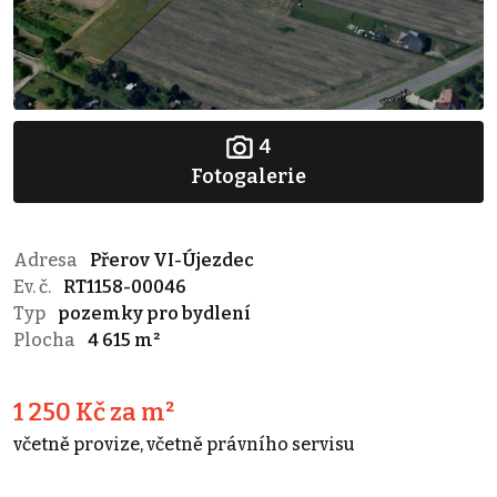
4
Fotogalerie
Adresa
Přerov VI-Újezdec
Ev. č.
RT1158-00046
Typ
pozemky pro bydlení
Plocha
4 615 m²
1 250 Kč za m²
včetně provize, včetně právního servisu