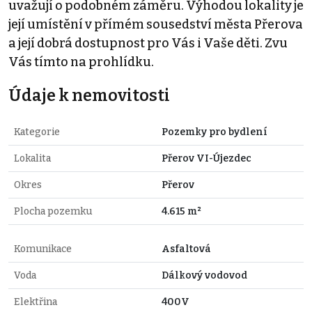
uvažují o podobném záměru. Výhodou lokality je
její umístění v přímém sousedství města Přerova
a její dobrá dostupnost pro Vás i Vaše děti. Zvu
Vás tímto na prohlídku.
Údaje k nemovitosti
Kategorie
Pozemky pro bydlení
Lokalita
Přerov VI-Újezdec
Okres
Přerov
Plocha pozemku
4.615 m²
Komunikace
Asfaltová
Voda
Dálkový vodovod
Elektřina
400V