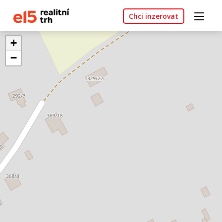
Chci inzerovat
+
−