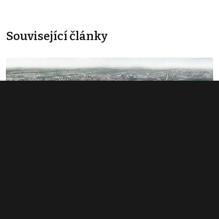
Související články
Rozsáhlé území v Bubnech změnilo
majitele. Noví investoři hledají dalšího
miliardáře