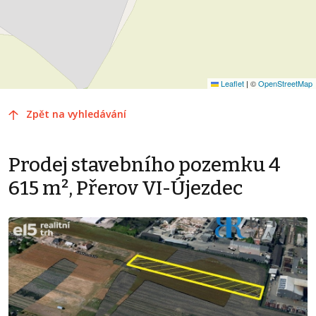
Leaflet
|
©
OpenStreetMap
Zpět na vyhledávání
Prodej stavebního pozemku 4
615 m², Přerov VI-Újezdec