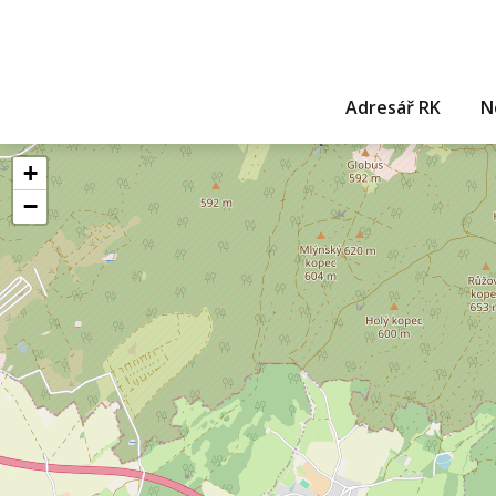
Adresář RK
N
+
−