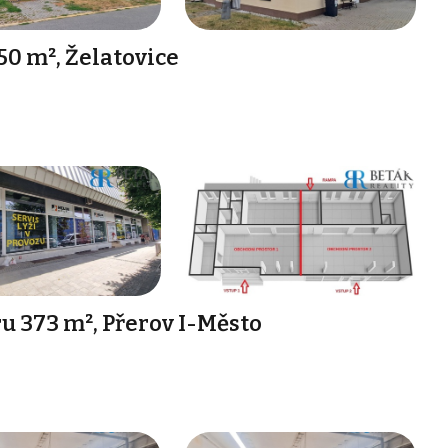
0 m², Želatovice
 373 m², Přerov I-Město