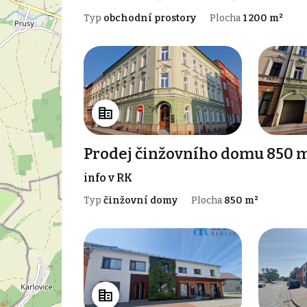
Typ
obchodní prostory
Plocha
1 200 m²
Prodej činžovního domu 850 m
info v RK
Typ
činžovní domy
Plocha
850 m²