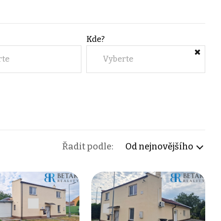
Kde?
rte
Vyberte
Řadit podle:
Od nejnovějšího