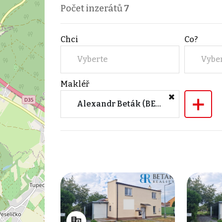
Počet inzerátů
7
Chci
Co?
Vyberte
Vybe
Makléř
+
Alexandr Beták (BETÁK REALITY, s.r.o.)