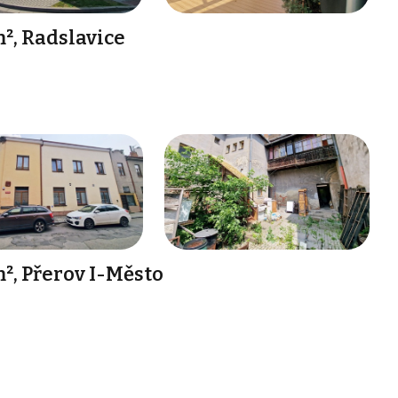
², Radslavice
², Přerov I-Město