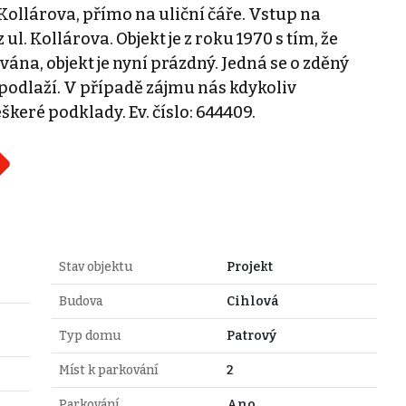
 Kollárova, přímo na uliční čáře. Vstup na
l. Kollárova. Objekt je z roku 1970 s tím, že
ána, objekt je nyní prázdný. Jedná se o zděný
 podlaží. V případě zájmu nás kdykoliv
keré podklady. Ev. číslo: 644409.
Stav objektu
Projekt
Budova
Cihlová
Typ domu
Patrový
Míst k parkování
2
Parkování
Ano