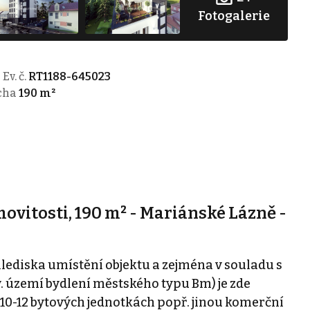
Fotogalerie
Ev. č.
RT1188-645023
cha
190 m²
ovitosti, 190 m² - Mariánské Lázně -
 hlediska umístění objektu a zejména v souladu s
území bydlení městského typu Bm) je zde
10-12 bytových jednotkách popř. jinou komerční