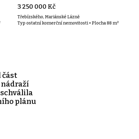
3 250 000 Kč
Třebízského, Mariánské Lázně
²
Typ ostatní komerční nemovitosti • Plocha 88 m²
 část
 nádraží
 schválila
ího plánu