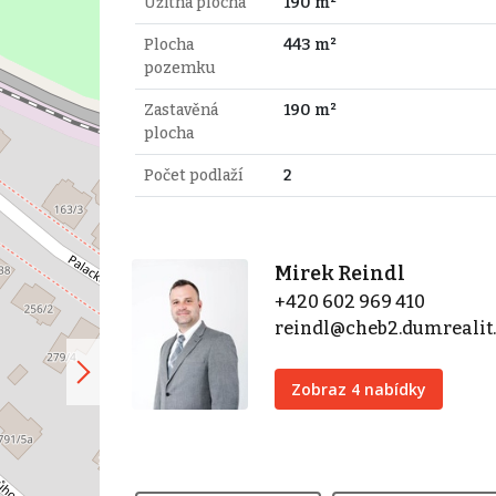
Užitná plocha
190 m²
Plocha
443 m²
pozemku
Zastavěná
190 m²
plocha
Počet podlaží
2
Mirek Reindl
+420 602 969 410
reindl@cheb2.dumrealit
Zobraz 4 nabídky