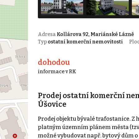
Adresa
Kollárova 92, Mariánské Lázně
Typ
ostatní komerční nemovitosti
Plo
dohodou
informace v RK
Prodej ostatní komerční nem
Úšovice
Prodej objektu bývalé trafostanice. Z
platným územním plánem města (tzv. 
možné vybudovat např. bytový dům o 