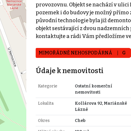
provozovnu. Objekt se nachází v ulici
pozemek i do budovy je možný přímo z u
původní technologie byla již demontov
objekt sestávající z dvou nadzemních
kontaktujte a rádi Vám předložíme veš
MIMOŘÁDNĚ NEHOSPODÁRNÁ
G
Údaje k nemovitosti
Kategorie
Ostatní komerční
nemovitosti
Lokalita
Kollárova 92, Mariánské
Lázně
Okres
Cheb