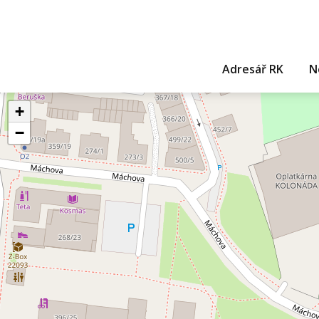
Adresář RK
N
+
−