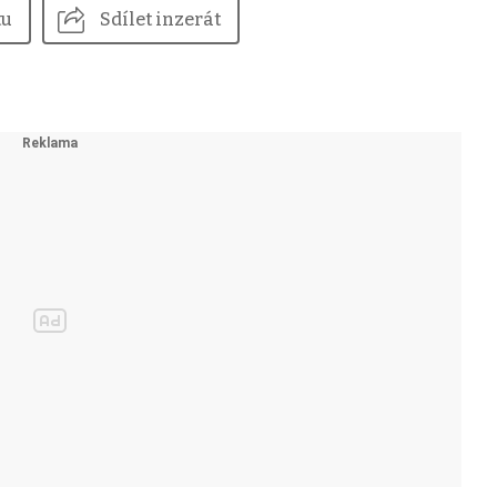
tu
Sdílet inzerát