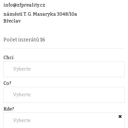
info@zfpreality.cz
náměstí T. G. Masaryka 3048/10a
Břeclav
Počet inzerátů
16
Chci
Vyberte
Co?
Vyberte
Kde?
Vyberte