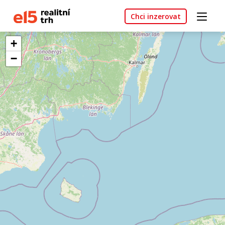
Chci inzerovat
+
−