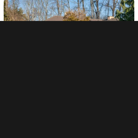
Prodej kanceláře 355 m², Prostějov
13 650 000 Kč
(38 451 Kč za m²)
Typ
kanceláře
Plocha
355 m²