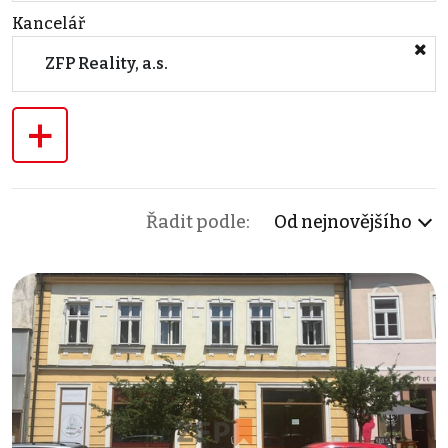
Kancelář
ZFP Reality, a.s.
+
Řadit podle:
Od nejnovějšího