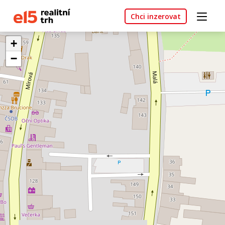
Chci inzerovat
+
−