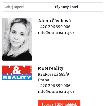
Zdroj topení
Plynový kotel
Alena Částková
+420 296 399 006
info@mmreality.cz
M&M reality
Krakovská 583/9
Praha 1
+420 296 399 006
info@mmreality.cz
Zobraz 1 284 nabídek