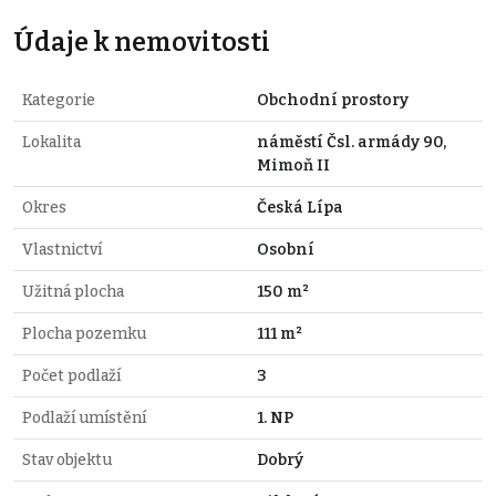
Údaje k nemovitosti
Kategorie
Obchodní prostory
Lokalita
náměstí Čsl. armády 90,
Mimoň II
Okres
Česká Lípa
Vlastnictví
Osobní
Užitná plocha
150 m²
Plocha pozemku
111 m²
Počet podlaží
3
Podlaží umístění
1. NP
Stav objektu
Dobrý