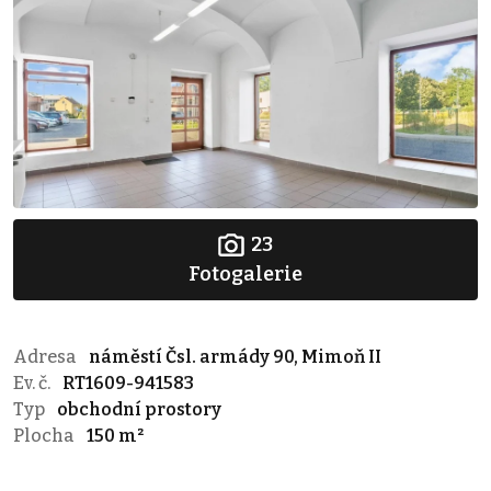
23
Fotogalerie
Adresa
náměstí Čsl. armády 90, Mimoň II
Ev. č.
RT1609-941583
Typ
obchodní prostory
Plocha
150 m²