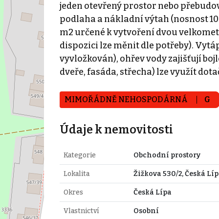
jeden otevřený prostor nebo přebudova
podlaha a nákladní výtah (nosnost 10
m2 určené k vytvoření dvou velkometr
dispozici lze měnit dle potřeby). Vy
vyvložkován), ohřev vody zajišťují bojl
dveře, fasáda, střecha) lze využít do
MIMOŘÁDNĚ NEHOSPODÁRNÁ
G
Údaje k nemovitosti
Kategorie
Obchodní prostory
Lokalita
Žižkova 530/2, Česká Lí
Okres
Česká Lípa
Vlastnictví
Osobní