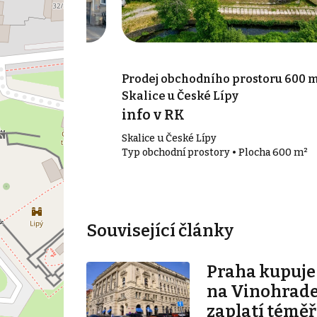
prostoru 83 m²,
Prodej obchodního prostoru 600 m
Skalice u České Lípy
info v RK
Skalice u České Lípy
• Plocha 83 m²
Typ obchodní prostory • Plocha 600 m²
Související články
Praha kupuj
na Vinohrade
zaplatí téměř