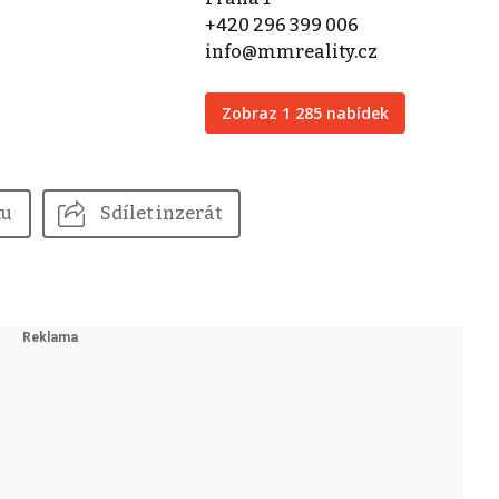
+420 296 399 006
info@mmreality.cz
Zobraz 1 285 nabídek
tu
Sdílet inzerát