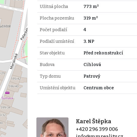
Užitná plocha
773 m²
Plocha pozemku
319 m²
Počet podlaží
4
Podlaží umístění
3. NP
Stav objektu
Před rekonstrukcí
Budova
Cihlová
Typ domu
Patrový
Umístění objektu
Centrum obce
Karel Štěpka
+420 296 399 006
info@mmreality.cz