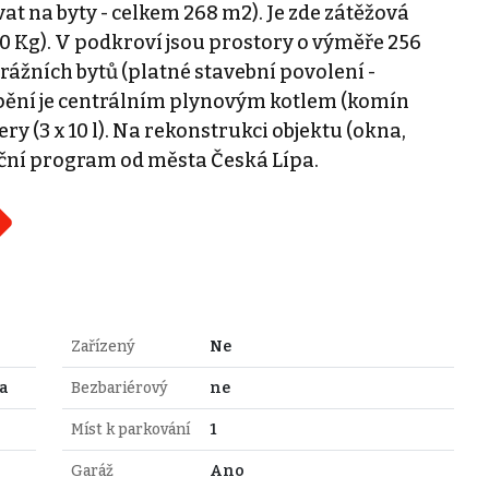
t na byty - celkem 268 m2). Je zde zátěžová
0 Kg). V podkroví jsou prostory o výměře 256
ážních bytů (platné stavební povolení -
tápění je centrálním plynovým kotlem (komín
ery (3 x 10 l). Na rekonstrukci objektu (okna,
tační program od města Česká Lípa.
Zařízený
Ne
pa
Bezbariérový
ne
Míst k parkování
1
Garáž
Ano