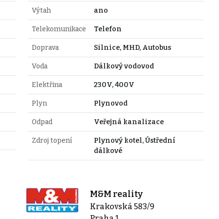
Výtah
ano
Telekomunikace
Telefon
Doprava
Silnice, MHD, Autobus
Voda
Dálkový vodovod
Elektřina
230V, 400V
Plyn
Plynovod
Odpad
Veřejná kanalizace
Zdroj topení
Plynový kotel, Ústřední
dálkové
M&M reality
Krakovská 583/9
Praha 1