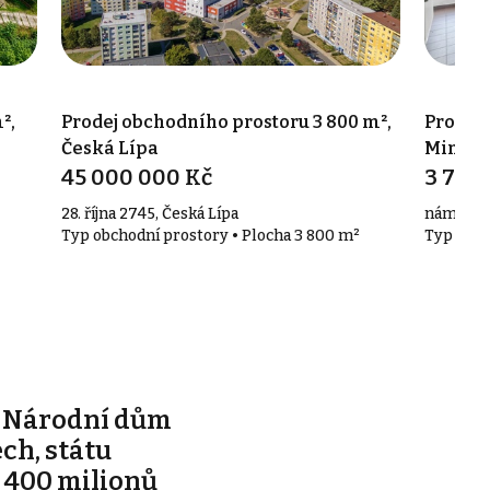
²,
Prodej obchodního prostoru 3 800 m²,
Prodej 
Česká Lípa
Mimoň
45 000 000 Kč
3 750
28. října 2745, Česká Lípa
náměstí 
Typ obchodní prostory • Plocha 3 800 m²
Typ obch
e Národní dům
ch, státu
 400 milionů