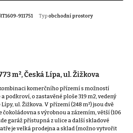
RT1609-911751
Typ
obchodní prostory
73 m², Česká Lípa, ul. Žižkova
 kombinaci komerčního přízemí s možností
 a podkroví, o zastavěné ploše 319 m2, vedený
Lípy, ul. Žižkova. V přízemí (248 m²) jsou dvě
je čokoládovna s výrobnou a zázemím, větší (106
zde garáž přístupná z ulice a další skladové
 patře je velká prodejna a sklad (možno vytvořit