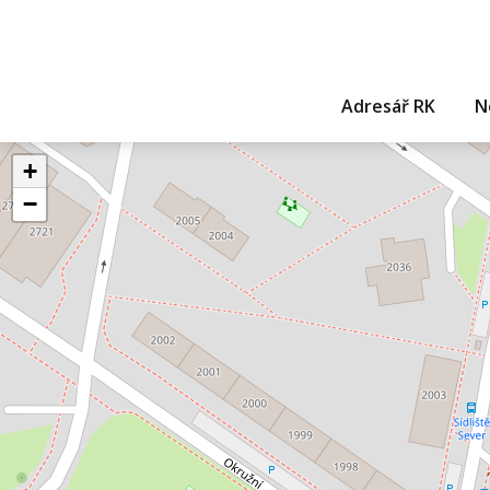
Adresář RK
N
+
−