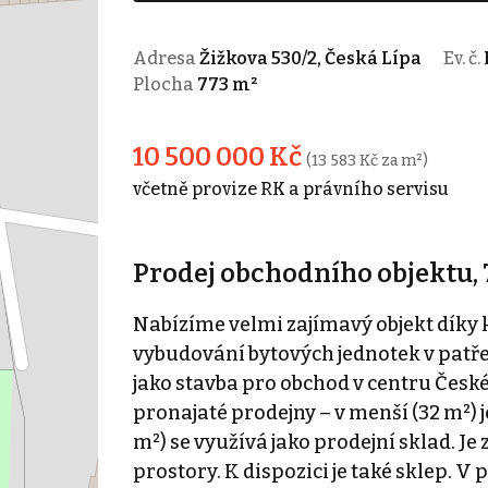
Adresa
Žižkova 530/2, Česká Lípa
Ev. č.
Plocha
773 m²
10 500 000 Kč
(13 583 Kč za m²)
včetně provize RK a právního servisu
Prodej obchodního objektu, 7
Nabízíme velmi zajímavý objekt díky
vybudování bytových jednotek v patře
jako stavba pro obchod v centru České 
pronajaté prodejny – v menší (32 m²) 
m²) se využívá jako prodejní sklad. Je 
prostory. K dispozici je také sklep. V